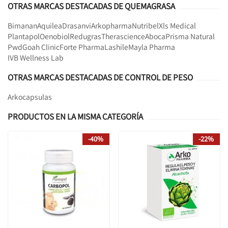
OTRAS MARCAS DESTACADAS DE QUEMAGRASA
Bimanan
Aquilea
Drasanvi
Arkopharma
Nutribel
Xls Medical
Plantapol
Oenobiol
Redugras
Therascience
Aboca
Prisma Natural
Pwd
Goah Clinic
Forte Pharma
Lashile
Mayla Pharma
IVB Wellness Lab
OTRAS MARCAS DESTACADAS DE CONTROL DE PESO
Arkocapsulas
PRODUCTOS EN LA MISMA CATEGORÍA
-40%
-22%