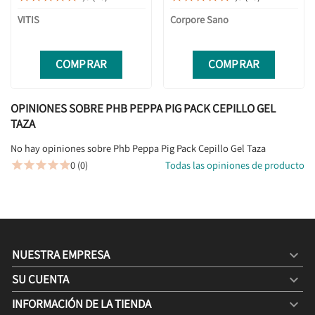
VITIS
Corpore Sano
COMPRAR
COMPRAR
OPINIONES SOBRE PHB PEPPA PIG PACK CEPILLO GEL
TAZA
No hay opiniones sobre Phb Peppa Pig Pack Cepillo Gel Taza
0 (0)
Todas las opiniones de producto





NUESTRA EMPRESA

SU CUENTA

INFORMACIÓN DE LA TIENDA
keyboard_arrow_down