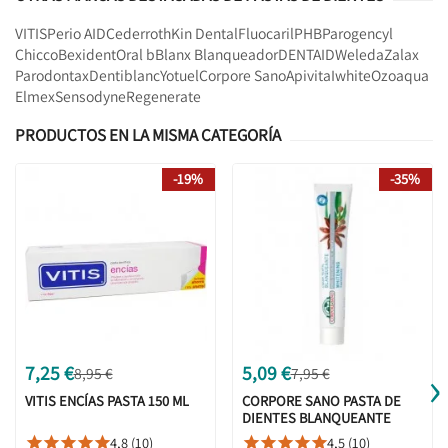
VITIS
Perio AID
Cederroth
Kin Dental
Fluocaril
PHB
Parogencyl
Chicco
Bexident
Oral b
Blanx Blanqueador
DENTAID
Weleda
Zalax
Parodontax
Dentiblanc
Yotuel
Corpore Sano
Apivita
Iwhite
Ozoaqua
Elmex
Sensodyne
Regenerate
PRODUCTOS EN LA MISMA CATEGORÍA
-19%
-35%
›
7,25 €
5,09 €
8,95 €
7,95 €
VITIS ENCÍAS PASTA 150 ML
CORPORE SANO PASTA DE
DIENTES BLANQUEANTE
75ML
4,8 (10)
4,5 (10)









