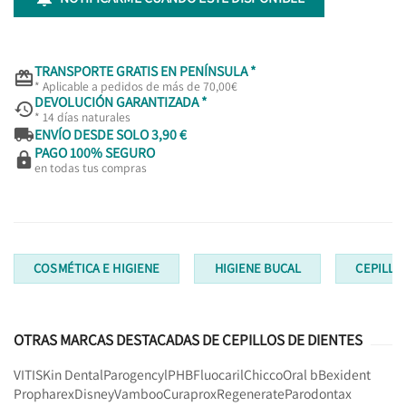
TRANSPORTE GRATIS EN PENÍNSULA *

* Aplicable a pedidos de más de 70,00€
DEVOLUCIÓN GARANTIZADA *

* 14 días naturales

ENVÍO DESDE SOLO 3,90 €
PAGO 100% SEGURO

en todas tus compras
COSMÉTICA E HIGIENE
HIGIENE BUCAL
CEPILLO
OTRAS MARCAS DESTACADAS DE CEPILLOS DE DIENTES
VITIS
Kin Dental
Parogencyl
PHB
Fluocaril
Chicco
Oral b
Bexident
Propharex
Disney
Vamboo
Curaprox
Regenerate
Parodontax