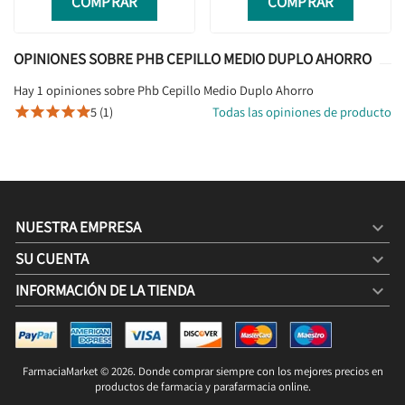
COMPRAR
COMPRAR
OPINIONES SOBRE PHB CEPILLO MEDIO DUPLO AHORRO
Hay 1 opiniones sobre Phb Cepillo Medio Duplo Ahorro
5 (1)
Todas las opiniones de producto





NUESTRA EMPRESA

SU CUENTA

INFORMACIÓN DE LA TIENDA
keyboard_arrow_down
PHB CEPILLO MEDIO DUPLO AHORRO
3,94 €
6,00 €
FarmaciaMarket © 2026. Donde comprar siempre con los mejores precios en
SIN STOCK

productos de farmacia y parafarmacia online.
3,94 € / 100g