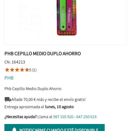
PHB CEPILLO MEDIO DUPLO AHORRO
164213
CN:
5 (1)





PHB
Phb Cepillo Medio Duplo Ahorro

Añade
70,00
€ más y recibe el envío gratis!
Entrega aproximada el
lunes, 10 agosto
¿Necesitas ayuda?
Llama al
987 105 920
-
647 250 619

NOTIFICARME CUANDO ESTÉ DISPONIBLE