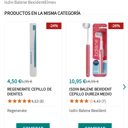
Isdin Balene Bexident
Elmex
PRODUCTOS EN LA MISMA CATEGORÍA
-24%
-26%
›
4,50 €
10,95 €
5,95 €
14,95 €
REGENERATE CEPILLO DE
ISDIN BALENE BEXIDENT
DIENTES
CEPILLO DUREZA MEDIO
CORAL
4,63 (8)
4,43 (7)










Regenerate
Isdin Balene Bexident