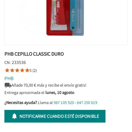
PHB CEPILLO CLASSIC DURO
233536
CN:
5 (2)





PHB

Añade
70,00
€ más y recibe el envío gratis!
Entrega aproximada el
lunes, 10 agosto
¿Necesitas ayuda?
Llama al
987 105 920
-
647 250 619

NOTIFICARME CUANDO ESTÉ DISPONIBLE