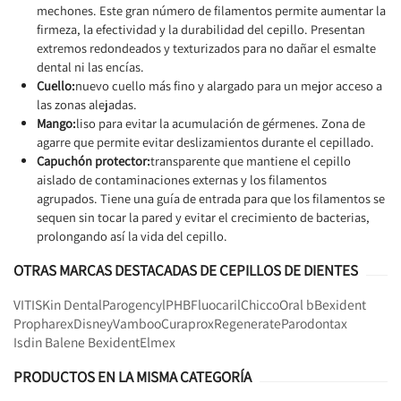
mechones. Este gran número de filamentos permite aumentar la
firmeza, la efectividad y la durabilidad del cepillo. Presentan
extremos redondeados y texturizados para no dañar el esmalte
dental ni las encías.
Cuello:
nuevo cuello más fino y alargado para un mejor acceso a
las zonas alejadas.
Mango:
liso para evitar la acumulación de gérmenes. Zona de
agarre que permite evitar deslizamientos durante el cepillado.
Capuchón protector:
transparente que mantiene el cepillo
aislado de contaminaciones externas y los filamentos
agrupados. Tiene una guía de entrada para que los filamentos se
sequen sin tocar la pared y evitar el crecimiento de bacterias,
prolongando así la vida del cepillo.
OTRAS MARCAS DESTACADAS DE CEPILLOS DE DIENTES
VITIS
Kin Dental
Parogencyl
PHB
Fluocaril
Chicco
Oral b
Bexident
Propharex
Disney
Vamboo
Curaprox
Regenerate
Parodontax
Isdin Balene Bexident
Elmex
PRODUCTOS EN LA MISMA CATEGORÍA