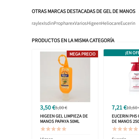
OTRAS MARCAS DESTACADAS DE GEL DE MANOS
raylex
Isdin
Propharex
Varios
Higeen
Heliocare
Eucerin
PRODUCTOS EN LA MISMA CATEGORÍA
¡EN OF
MEGA PRECIO
3,50 €
7,21 €
5,00 €
10,60 
HIGEEN GEL LIMPIEZA DE
EUCERIN PH5
MANOS PAPAYA 50ML
DE MANOS 25









