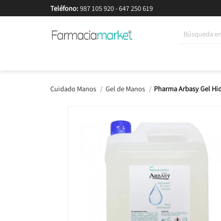
Teléfono:
987 105 920
-
647 250 619
Korean Beauty
Cosmética
Higiene
Dieté
Cuidado Manos
Gel de Manos
Pharma Arbasy Gel Hi