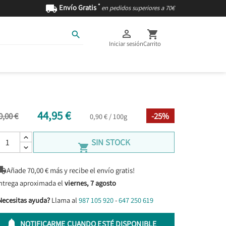
*

Envío Gratis
en pedidos superiores a 70€



Iniciar sesión
Carrito
AS
INGREDIENTES
44,95 €
0,00 €
-25%
0,90 € / 100g
SIN STOCK


Añade
70,00
€ más y recibe el envío gratis!
ntrega aproximada el
viernes, 7 agosto
Necesitas ayuda?
Llama al
987 105 920
-
647 250 619

NOTIFICARME CUANDO ESTÉ DISPONIBLE