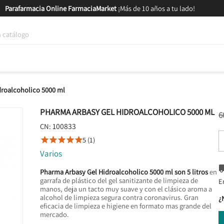
Parafarmacia Online FarmaciaMarket
¡Más de 10 años a tu lado!
tica y Nutrición
Bebés y Mamás
Salud
MARCAS
GAM
droalcoholico 5000 ml
PHARMA ARBASY GEL HIDROALCOHOLICO 5000 ML
6
100833
CN:
5 (1)





Varios
Pharma Arbasy Gel Hidroalcoholico 5000 ml son 5 litros
en
garrafa de plástico del gel sanitizante de limpieza de
E
manos, deja un tacto muy suave y con el clásico aroma a
alcohol de limpieza segura contra coronavirus. Gran
¿
eficacia de limpieza e higiene en formato mas grande del
mercado.