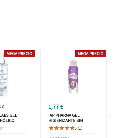
MEGA PRECIO
MEGA PRECIO
1,77 €
1,77 €
5 €
›
LABS GEL
IAP PHARMA GEL
IAP PHAR
HÓLICO
HIGIENIZANTE SIN
HIGIENIZ
NTE DE MANOS
ACLARADO MORA 70º
ACLARADO
5 (1)









100ML
100ML