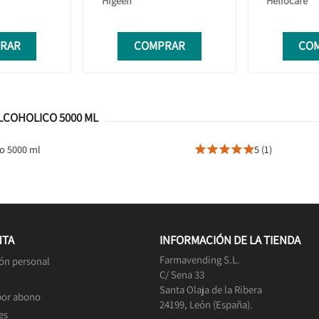
Higeen
Heliocare
RAR
COMPRAR
CO
LCOHOLICO 5000 ML
o 5000 ml
5 (1)





NTA
INFORMACIÓN DE LA TIENDA
Farmavending S.L.
ón personal
C/ Sena 33
Santa Olaja de la Ribera
por abono
24199, León (España).
es