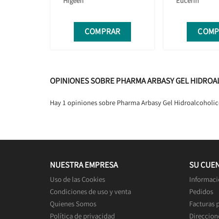
Higeen
Eucerin
COMPRAR
COMP
OPINIONES SOBRE PHARMA ARBASY GEL HIDROA
Hay 1 opiniones sobre Pharma Arbasy Gel Hidroalcoholic
NUESTRA EMPRESA
SU CUE
Uso de las Cookies
Informaci
Condiciones de uso y venta
Pedidos
Quienes Somos
Facturas 
Política de privacidad
Direccion