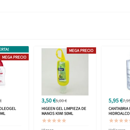
ERTA!
MEGA PRECIO
MEGA PRECIO
3,50 €
5,95 €
€
5,00 €
7,9
 OLEOGEL
HIGEEN GEL LIMPIEZA DE
CANTABRIA 
0ML
MANOS KIWI 50ML
HIDROALCO
HIGIENIZA









500ML