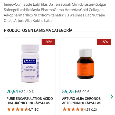
Innéov
Cumlaude Lab
Hifas Da Terra
Goah Clinic
Drasanvi
Solgar
Salengei
Lashile
Mayla Pharma
Gema Herrerías
Gold Collagen
Arkopharma
Nhco Nutrition
Vitanatur
IVB Wellness Lab
Nutralie
Olistic
Arturo Alba
Kobho Labs
PRODUCTOS EN LA MISMA CATEGORÍA
-36%
-15%
›
20,54 €
55,25 €
32,40 €
65,00 €
PURE ENCAPSULATION ÁCIDO
ARTURO ALBA CHRONOS
HIALURÓNICO 30 CÁPSULAS
AETERNUM 60 CÁPSULAS
VEGETALES
4,7 (10)
4,67 (12)









