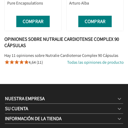
Pure Encapsulations
Arturo Alba
COMPRAR
COMPRAR
OPINIONES SOBRE NUTRALIE CARDIOTENSE COMPLEX 90
CÁPSULAS
Hay 11 opiniones sobre Nutralie Cardiotense Complex 90 Cápsulas
4,64 (11)
Todas las opiniones de producto





NUESTRA EMPRESA

SU CUENTA

INFORMACIÓN DE LA TIENDA
keyboard_arrow_down
NUTRALIE CARDIOTENSE COMPLEX 90 CÁPSULAS