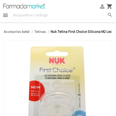





Accesorios bebé
Tetinas
Nuk Tetina First Choice Silicona M2 Lech