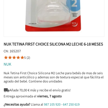
NUK TETINA FIRST CHOICE SILICONA M2 LECHE 6-18 MESES
165207
CN:
5 (2)





NUK
Nuk Tetina First Choice Silicona M2 Leche para bebés de mas de seis
meses son anticólico y ademas son de textura especial que fácilita el
agrado del bebé. Contiene dos unidades

Añade
70,00
€ más y recibe el envío gratis!
Entrega aproximada el
viernes, 7 agosto
¿Necesitas ayuda?
Llama al
987 105 920
-
647 250 619