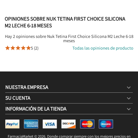
OPINIONES SOBRE NUK TETINA FIRST CHOICE SILICONA
M2 LECHE 6-18 MESES
Hay 2 opiniones sobre Nuk Tetina First Choice Silicona M2 Leche 6-18
meses
5 (2)
Todas las opiniones de producto





NUESTRA EMPRESA

SU CUENTA

INFORMACIÓN DE LA TIENDA
keyboard_arrow_down
NUK TETINA FIRST CHOICE SILICONA M2 LECHE 6-18
MESES
6,40 €
7,95 €
FarmaciaMarket © 2026. Donde comprar siempre con los mejores precios en