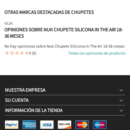
OTRAS MARCAS DESTACADAS DE CHUPETES
NUK
OPINIONES SOBRE NUK CHUPETE SILICONA IN THE AIR 18-
36 MESES
No hay opiniones sobre Nuk Chupete Silicona In The Air 18-36 meses
0 (0)
Todas las opiniones de producto





NUESTRA EMPRESA

SU CUENTA

INFORMACIÓN DE LA TIENDA
keyboard_arrow_down
NUK CHUPETE SILICONA IN THE AIR 18-36 MESES