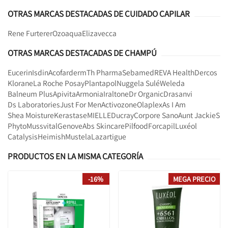
OTRAS MARCAS DESTACADAS DE CUIDADO CAPILAR
Rene Furterer
Ozoaqua
Elizavecca
OTRAS MARCAS DESTACADAS DE CHAMPÚ
Eucerin
Isdin
Acofarderm
Th Pharma
Sebamed
REVA Health
Dercos
Klorane
La Roche Posay
Plantapol
Nuggela Sulé
Weleda
Balneum Plus
Apivita
Armonia
Iraltone
Dr Organic
Drasanvi
Ds Laboratories
Just For Men
Activozone
Olaplex
As I Am
Shea Moisture
Kerastase
MIELLE
Ducray
Corpore Sano
Aunt JackieS
Phyto
Mussvital
Genove
Abs Skincare
Pilfood
Forcapil
Luxéol
Catalysis
Heimish
Mustela
Lazartigue
PRODUCTOS EN LA MISMA CATEGORÍA
-16%
MEGA PRECIO