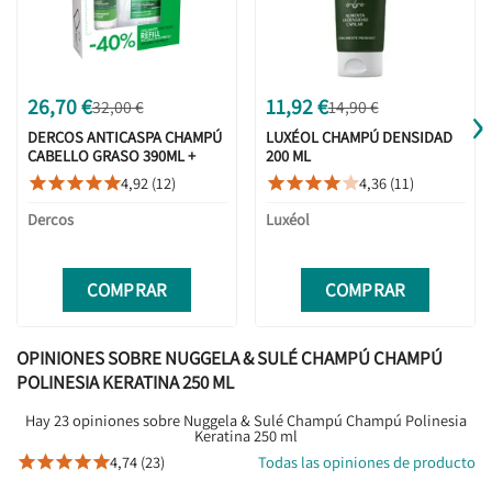
›
26,70 €
11,92 €
32,00 €
14,90 €
DERCOS ANTICASPA CHAMPÚ
LUXÉOL CHAMPÚ DENSIDAD
CABELLO GRASO 390ML +
200 ML
390ML ECOREFILL PACK
4,92 (12)
4,36 (11)










Dercos
Luxéol
COMPRAR
COMPRAR
OPINIONES SOBRE NUGGELA & SULÉ CHAMPÚ CHAMPÚ
POLINESIA KERATINA 250 ML
Hay 23 opiniones sobre Nuggela & Sulé Champú Champú Polinesia
Keratina 250 ml
4,74 (23)
Todas las opiniones de producto




