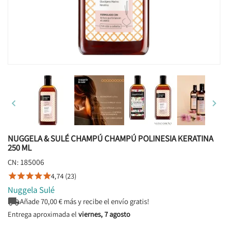


NUGGELA & SULÉ CHAMPÚ CHAMPÚ POLINESIA KERATINA
250 ML
185006
CN:
4,74 (23)





Nuggela Sulé

Añade
70,00
€ más y recibe el envío gratis!
Entrega aproximada el
viernes, 7 agosto