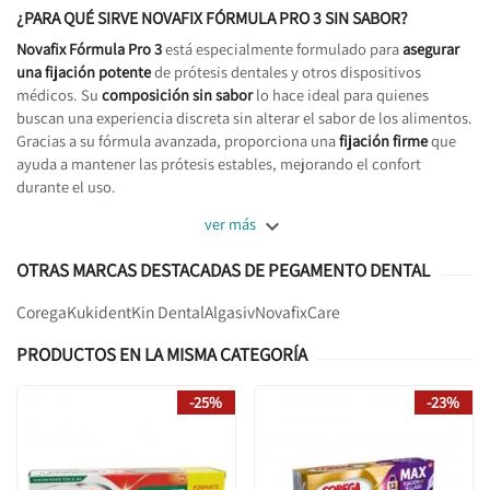
¿PARA QUÉ SIRVE NOVAFIX FÓRMULA PRO 3 SIN SABOR?
Novafix Fórmula Pro 3
está especialmente formulado para
asegurar
una fijación potente
de prótesis dentales y otros dispositivos
médicos. Su
composición sin sabor
lo hace ideal para quienes
buscan una experiencia discreta sin alterar el sabor de los alimentos.
Gracias a su fórmula avanzada, proporciona una
fijación firme
que
ayuda a mantener las prótesis estables, mejorando el confort
durante el uso.

ver más
OTRAS MARCAS DESTACADAS DE PEGAMENTO DENTAL
Corega
Kukident
Kin Dental
Algasiv
Novafix
Care
PRODUCTOS EN LA MISMA CATEGORÍA
-25%
-23%