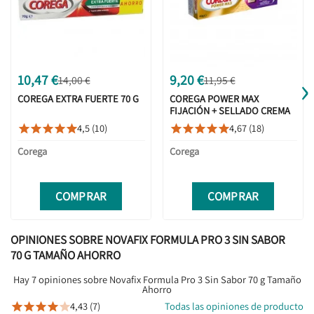
›
10,47 €
9,20 €
14,00 €
11,95 €
COREGA EXTRA FUERTE 70 G
COREGA POWER MAX
FIJACIÓN + SELLADO CREMA
ADHESIVA DENTAL 40G
4,5 (10)
4,67 (18)










Corega
Corega
COMPRAR
COMPRAR
OPINIONES SOBRE NOVAFIX FORMULA PRO 3 SIN SABOR
70 G TAMAÑO AHORRO
Hay 7 opiniones sobre Novafix Formula Pro 3 Sin Sabor 70 g Tamaño
Ahorro
4,43 (7)
Todas las opiniones de producto




