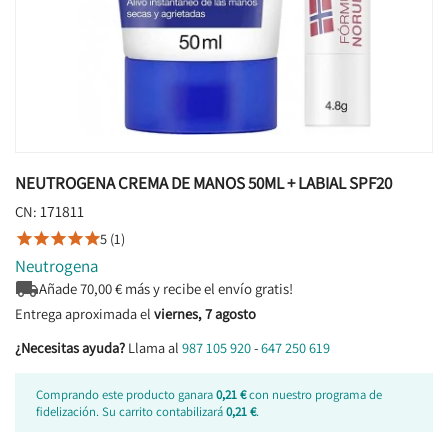
NEUTROGENA CREMA DE MANOS 50ML + LABIAL SPF20
171811
CN:
5 (1)





Neutrogena

Añade
70,00
€ más y recibe el envío gratis!
Entrega aproximada el
viernes, 7 agosto
¿Necesitas ayuda?
Llama al
987 105 920
-
647 250 619
Comprando este producto ganara
0,21 €
con nuestro programa de
fidelización. Su carrito contabilizará
0,21 €
.