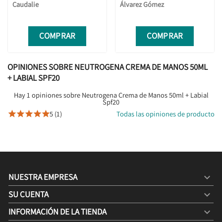
Caudalie
Álvarez Gómez
COMPRAR
COMPRAR
OPINIONES SOBRE NEUTROGENA CREMA DE MANOS 50ML
+ LABIAL SPF20
Hay 1 opiniones sobre Neutrogena Crema de Manos 50ml + Labial
Spf20
5 (1)
Todas las opiniones de producto





NUESTRA EMPRESA

SU CUENTA

INFORMACIÓN DE LA TIENDA
keyboard_arrow_down