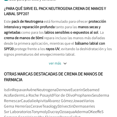
¿PARA QUÉ SIRVE EL PACK NEUTROGENA CREMA DE MANOS Y
LABIAL SPF20?
Este
pack de Neutrogena
está formulado para ofrecer
protección
intensiva y reparación profunda
tanto para las
manos secas y
agrietadas
como para los
labios sensibles o expuestos al sol
. La
crema de manos de 50ml
repara incluso las manos más dañadas
desde la primera aplicación, mientras que el
bálsamo labial con
SPF20
protege frente a los
rayos UV
, evitando la deshidratación y los
signos prematuros del envejecimiento labial.

ver más
OTRAS MARCAS DESTACADAS DE CREMA DE MANOS DE
FARMACIA
Isdin
Repavar
Avène
Neutrogena
Dernove
Eucerin
Sebamed
Acofarderm
La Roche Posay
Id
Flor de Olivo
Propharex
Sesderma
Remescar
Caudalie
Apivita
Álvarez Gómez
Jowae
Varios
Gema Herrerías
Cerave
Teaology
Strivectin
Dermaseries
Svr Laboratorios
Tonymoly
Ducray
Ozoaqua
Aderma
OKeeffeS