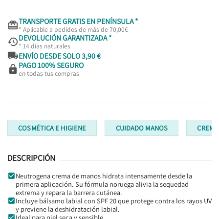
TRANSPORTE GRATIS EN PENÍNSULA *

* Aplicable a pedidos de más de 70,00€
DEVOLUCIÓN GARANTIZADA *

* 14 días naturales

ENVÍO DESDE SOLO 3,90 €
PAGO 100% SEGURO

en todas tus compras
COSMÉTICA E HIGIENE
CUIDADO MANOS
CREMA
DESCRIPCIÓN
Neutrogena crema de manos hidrata intensamente desde la
primera aplicación. Su fórmula noruega alivia la sequedad
extrema y repara la barrera cutánea.
Incluye bálsamo labial con SPF 20 que protege contra los rayos UV
y previene la deshidratación labial.
Ideal para piel seca y sensible.