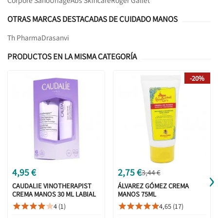
Corpore Sano
Uriage
Abs Skincare
Roger Gallet
OTRAS MARCAS DESTACADAS DE CUIDADO MANOS
Th Pharma
Drasanvi
PRODUCTOS EN LA MISMA CATEGORÍA
-20%
›
4,95 €
2,75 €
3,44 €
CAUDALIE VINOTHERAPIST
ÁLVAREZ GÓMEZ CREMA
CREMA MANOS 30 ML LABIAL
MANOS 75ML
4.5 G PACK DUO INVIERNO
4 (1)
4,65 (17)









