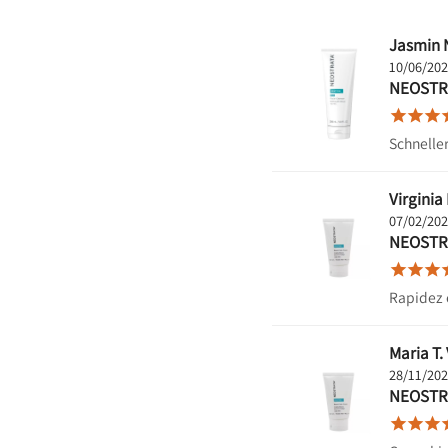
Jasmin 
10/06/20
NEOSTRA



Schnelle
Virginia 
07/02/20
NEOSTR



Rapidez 
Maria T. 
28/11/20
NEOSTR


