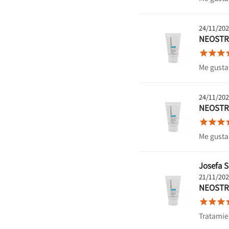
24/11/20
NEOSTR



Me gusta
24/11/20
NEOSTR



Me gusta
Josefa S
21/11/20
NEOSTR



Tratamie