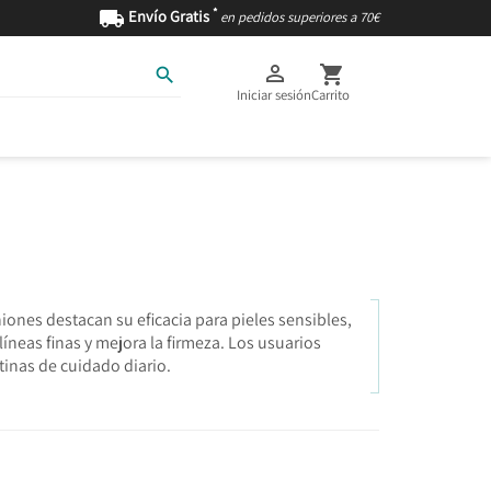
*

Envío Gratis
en pedidos superiores a 70€



Iniciar sesión
Carrito
AS
INGREDIENTES
iones destacan su eficacia para pieles sensibles,
íneas finas y mejora la firmeza. Los usuarios
tinas de cuidado diario.