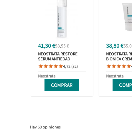
41,30 €
38,80 €
58,55 €
55,0
NEOSTRATA RESTORE
NEOSTRATA R
SÉRUM ANTIEDAD
BIONICA CREM
ANTIROJECES 29 G
4,72 (32)










Neostrata
Neostrata
COMPRAR
COMP
Hay 60 opiniones