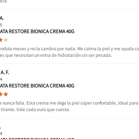
ncia
A.
25
ATA RESTORE BIONICA CREMA 40G


ndola meses y no la cambio por nada. Me calma la piel y me ayuda con
es que necesitan un extra de hidratación sin ser pesada.
A. F.
24
ATA RESTORE BIONICA CREMA 40G


 nunca falla. Esta crema me deja la piel súper confortable, ideal para
o tirante. Vale cada euro que cuesta.
.
24