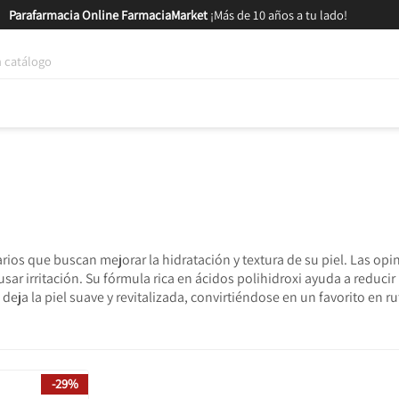
Parafarmacia Online FarmaciaMarket
¡Más de 10 años a tu lado!
tica y Nutrición
Bebés y Mamás
Salud
MARCAS
GAM
ios que buscan mejorar la hidratación y textura de su piel. Las opin
 irritación. Su fórmula rica en ácidos polihidroxi ayuda a reducir l
eja la piel suave y revitalizada, convirtiéndose en un favorito en ru
-29%