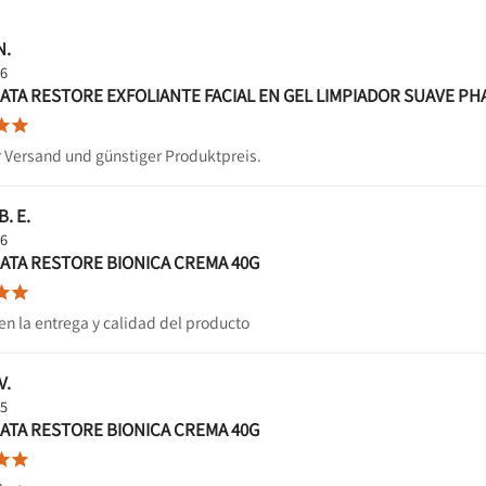
N.
26
TA RESTORE EXFOLIANTE FACIAL EN GEL LIMPIADOR SUAVE PH


r Versand und günstiger Produktpreis.
B. E.
26
ATA RESTORE BIONICA CREMA 40G


en la entrega y calidad del producto
V.
25
ATA RESTORE BIONICA CREMA 40G

