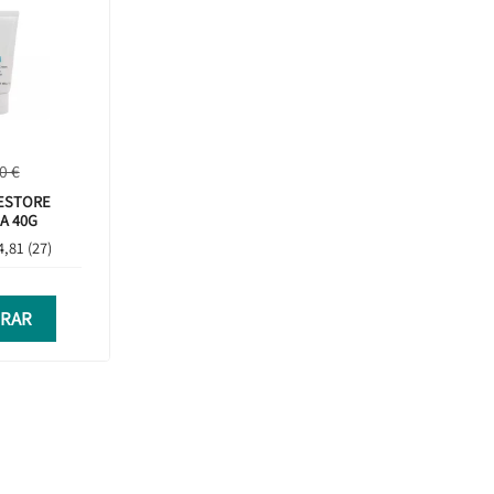
0 €
ESTORE
A 40G
4,81 (27)
RAR