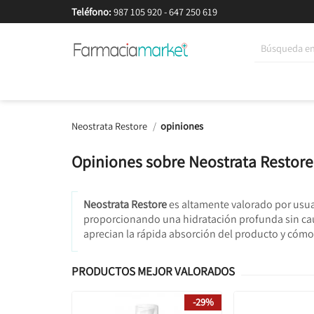
Teléfono:
987 105 920
-
647 250 619
Korean Beauty
Cosmética
Higiene
Dieté
Neostrata Restore
opiniones
Opiniones sobre Neostrata Restore
Neostrata Restore
es altamente valorado por usuar
proporcionando una hidratación profunda sin causar
aprecian la rápida absorción del producto y cómo d
PRODUCTOS MEJOR VALORADOS
-29%