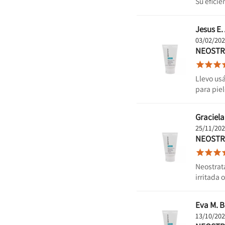
Su eficie
Jesus E. 
03/02/20
NEOSTR



Llevo usá
para piel
Graciela 
25/11/20
NEOSTR



Neostrata
irritada 
Eva M. B
13/10/20