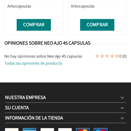
Arkocapsulas
Arkocapsulas
COMPRAR
COMPRAR
OPINIONES SOBRE NEO AJO 45 CAPSULAS
No hay opiniones sobre Neo Ajo 45 capsulas
0 (0)





Todas las opiniones de producto
NUESTRA EMPRESA

SU CUENTA

INFORMACIÓN DE LA TIENDA
keyboard_arrow_down