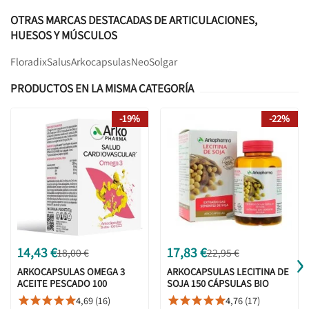
OTRAS MARCAS DESTACADAS DE ARTICULACIONES,
HUESOS Y MÚSCULOS
Floradix
Salus
Arkocapsulas
Neo
Solgar
PRODUCTOS EN LA MISMA CATEGORÍA
-19%
-22%
›
14,43 €
17,83 €
18,00 €
22,95 €
ARKOCAPSULAS OMEGA 3
ARKOCAPSULAS LECITINA DE
ACEITE PESCADO 100
SOJA 150 CÁPSULAS BIO
CAPSULAS
4,69 (16)
4,76 (17)









