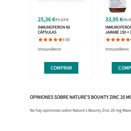
25,36 €
33,95 €
37,22 €
55,3
INMUNOFERON 90
INMUNOFERON
CÁPSULAS
JARABE 150 + 
DUPLO PROM
5 (6)










Inmunoferon
Inmunoferon
COMPRAR
COMP
OPINIONES SOBRE NATURE'S BOUNTY ZINC 25 M
No hay opiniones sobre Nature's Bounty Zinc 25 mg Max