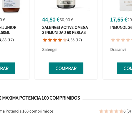
44,80 €
17,65 €
0 €
60,00 €
20
 JUNIOR
SALENGEI ACTIVE OMEGA
INMUNOL 3
150ML
3 INMUNIDAD 60 PERLAS
OCIÓN
4,88 (17)
4,35 (17)









Salengei
Drasanvi
RAR
COMPRAR
CO
G MAXIMA POTENCIA 100 COMPRIMIDOS
ima Potencia 100 comprimidos
0 (0)




