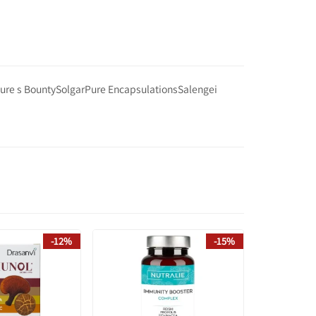
ure s Bounty
Solgar
Pure Encapsulations
Salengei
-12%
-15%