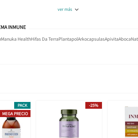

ver más
EMA INMUNE
n
Manuka Health
Hifas Da Terra
Plantapol
Arkocapsulas
Apivita
Aboca
Nat
PACK
-25%
MEGA PRECIO