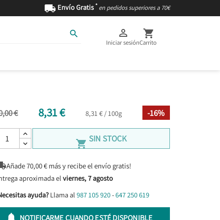
*

Envío Gratis
en pedidos superiores a 70€



Iniciar sesión
Carrito
AS
INGREDIENTES
8,31 €
0,00 €
-16%
8,31 € / 100g
SIN STOCK


Añade
70,00
€ más y recibe el envío gratis!
ntrega aproximada el
viernes, 7 agosto
Necesitas ayuda?
Llama al
987 105 920
-
647 250 619

NOTIFICARME CUANDO ESTÉ DISPONIBLE