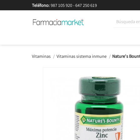
Teléfono:
987 105 920
-
647 250 619
Korean Beauty
Cosmética
Higiene
Dieté
Vitaminas
Vitaminas sistema inmune
Nature's Boun