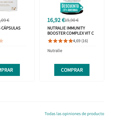
16,92 €
,09 €
19,90 €
6 CÁPSULAS
NUTRALIE IMMUNITY
BOOSTER COMPLEX VIT C
+ EQUINACEA + PRÓPOLIS
4,69 (16)






+ REISHI + ZINC + SELENIO
+ HIERRO 60 CÁPSULAS
Nutralie
MPRAR
COMPRAR
Todas las opiniones de producto