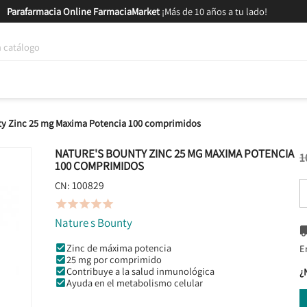
Parafarmacia Online FarmaciaMarket
¡Más de 10 años a tu lado!
tica y Nutrición
Bebés y Mamás
Salud
MARCAS
GAM
ty Zinc 25 mg Maxima Potencia 100 comprimidos
NATURE'S BOUNTY ZINC 25 MG MAXIMA POTENCIA
1
100 COMPRIMIDOS
100829
CN:





Nature s Bounty
Zinc de máxima potencia
E
25 mg por comprimido
Contribuye a la salud inmunológica
¿
Ayuda en el metabolismo celular