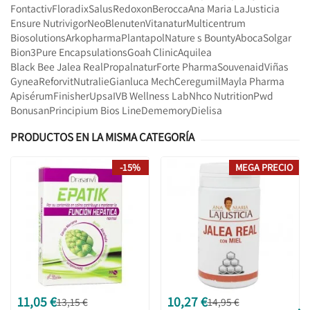
Fontactiv
Floradix
Salus
Redoxon
Berocca
Ana Maria LaJusticia
Ensure Nutrivigor
Neo
Blenuten
Vitanatur
Multicentrum
Biosolutions
Arkopharma
Plantapol
Nature s Bounty
Aboca
Solgar
Bion3
Pure Encapsulations
Goah Clinic
Aquilea
Black Bee Jalea Real
Propalnatur
Forte Pharma
Souvenaid
Viñas
Gynea
Reforvit
Nutralie
Gianluca Mech
Ceregumil
Mayla Pharma
Apisérum
Finisher
Upsa
IVB Wellness Lab
Nhco Nutrition
Pwd
Bonusan
Principium Bios Line
Dememory
Dielisa
PRODUCTOS EN LA MISMA CATEGORÍA
-15%
MEGA PRECIO
11,05 €
10,27 €
13,15 €
14,95 €