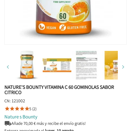


NATURE'S BOUNTY VITAMINA C 60 GOMINOLAS SABOR
CITRICO
121002
CN:
5 (2)





Nature s Bounty

Añade
70,00
€ más y recibe el envío gratis!
Entrega aproximada el
lunes, 10 agosto