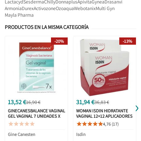
Lactacyd
Sesderma
Chilly
Donnaplus
Apivita
Gynea
Drasanvi
Armonia
Durex
Activozone
Ozoaqua
Webotanix
Multi Gyn
Mayla Pharma
PRODUCTOS EN LA MISMA CATEGORÍA
-20%
-13%
›
13,52 €
31,94 €
16,90 €
36,83 €
GINECANESBALANCE VAGINAL
WOMAN ISDIN HIDRATANTE
GEL VAGINAL 7 UNIDADES X
VAGINAL 12+12 APLICADORES
5ML
DUPLO PROMOCIÓN
4,76 (17)










Gine Canesten
Isdin