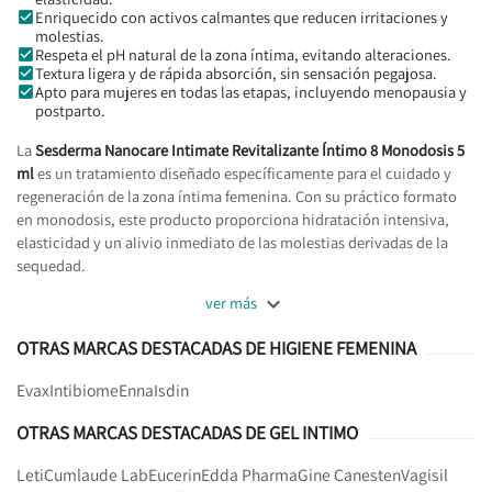
Enriquecido con activos calmantes que reducen irritaciones y
molestias.
Respeta el pH natural de la zona íntima, evitando alteraciones.
Textura ligera y de rápida absorción, sin sensación pegajosa.
Apto para mujeres en todas las etapas, incluyendo menopausia y
postparto.
La
Sesderma Nanocare Intimate Revitalizante Íntimo 8 Monodosis 5
ml
es un tratamiento diseñado específicamente para el cuidado y
regeneración de la zona íntima femenina. Con su práctico formato
en monodosis, este producto proporciona hidratación intensiva,
elasticidad y un alivio inmediato de las molestias derivadas de la
sequedad.

ver más
OTRAS MARCAS DESTACADAS DE HIGIENE FEMENINA
Evax
Intibiome
Enna
Isdin
OTRAS MARCAS DESTACADAS DE GEL INTIMO
Leti
Cumlaude Lab
Eucerin
Edda Pharma
Gine Canesten
Vagisil