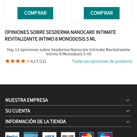
COMPRAR
COMPRAR
OPINIONES SOBRE SESDERMA NANOCARE INTIMATE
REVITALIZANTE INTIMO 8 MONODOSIS 5 ML
Hay 12 opiniones sobre Sesderma Nanocare Intimate Revitalizante
Intimo 8 Monodosis 5 ml
4,17 (12)
Todas las opiniones de producto





NUESTRA EMPRESA

SU CUENTA

INFORMACIÓN DE LA TIENDA
keyboard_arrow_down
SESDERMA NANOCARE INTIMATE REVITALIZANTE INTIMO