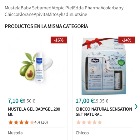
Mustela
Baby Sebamed
Atopic Piel
Edda Pharma
Acofarbaby
Chicco
Klorane
Apivita
Mitosyl
Isdin
Lutsine
PRODUCTOS EN LA MISMA CATEGORÍA
-16%
-14%
›
7,10 €
17,00 €
8,50 €
19,95 €
MUSTELA GEL BABYGEL 200
CHICCO NATURAL SENSATION
ML
SET NATURAL
4,4 (10)










Mustela
Chicco