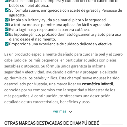
Está diseñado para la limpieza y cuidado del cuero cabelludo de
bebés con piel atópica.
Su fórmula suave, enriquecida con aceite de girasol y Perseose de
aguacate.
Limpia sin irritar y ayuda a calmar el picor y la sequedad.
La textura mousse permite una aplicación fácil y agradable.
Evita lágrimas y respetando la barrera cutánea.
Es hipoalergénico, probado dermatológicamente y apto para uso
diario desde el nacimiento.
Proporciona una experiencia de cuidado delicada y efectiva.
Es un producto especialmente diseñado para cuidar la piel y el cuero
cabelludo de los más pequeños, en particular aquellos con pieles
sensibles o atópicas. Su fórmula única garantiza la máxima
seguridad y efectividad, ayudando a calmar y proteger la delicada
epidermis de los bebés y niños. Este champú suave mousse ha sido
desarrollado por Mustela, una marca líder en
cosmética infantil
,
conocida por su compromiso con la seguridad y bienestar de los
más pequeños. A continuación, te ofrecemos una descripción
detallada de sus características, beneficios y usos.

ver más
OTRAS MARCAS DESTACADAS DE CHAMPÚ BEBÉ