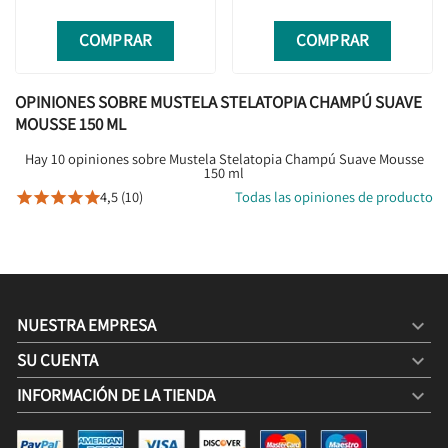
COMPRAR
COMPRAR
OPINIONES SOBRE MUSTELA STELATOPIA CHAMPÚ SUAVE
MOUSSE 150 ML
Hay 10 opiniones sobre Mustela Stelatopia Champú Suave Mousse
150 ml
4,5 (10)
Todas las opiniones de producto





NUESTRA EMPRESA

SU CUENTA

INFORMACIÓN DE LA TIENDA
keyboard_arrow_down
MUSTELA STELATOPIA CHAMPÚ SUAVE MOUSSE 150 ML