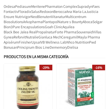
Ordesa
Pediasure
Meritene
Pharmaton Complex
Supradyn
Faes
Fontactiv
Floradix
Salus
Redoxon
Berocca
Ana Maria LaJusticia
Ensure Nutrivigor
Neo
Blenuten
Vitanatur
Multicentrum
Biosolutions
Arkopharma
Plantapol
Nature s Bounty
Aboca
Solgar
Bion3
Pure Encapsulations
Goah Clinic
Aquilea
Black Bee Jalea Real
Propalnatur
Forte Pharma
Souvenaid
Viñas
Gynea
Reforvit
Nutralie
Gianluca Mech
Ceregumil
Mayla Pharma
Apisérum
Finisher
Upsa
IVB Wellness Lab
Nhco Nutrition
Pwd
Bonusan
Principium Bios Line
Dememory
Dielisa
PRODUCTOS EN LA MISMA CATEGORÍA
-29%
-16%