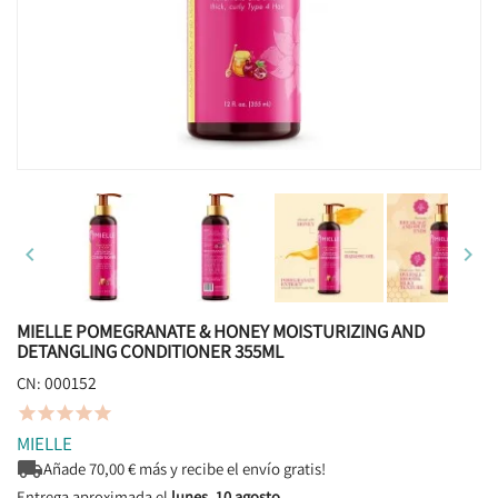


MIELLE POMEGRANATE & HONEY MOISTURIZING AND
DETANGLING CONDITIONER 355ML
000152
CN:





MIELLE

Añade
70,00
€ más y recibe el envío gratis!
Entrega aproximada el
lunes, 10 agosto