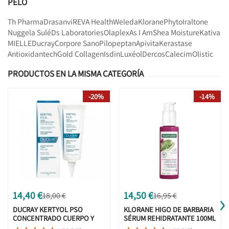
PELO
Th Pharma
Drasanvi
REVA Health
Weleda
Klorane
Phyto
Iraltone
Nuggela Sulé
Ds Laboratories
Olaplex
As I Am
Shea Moisture
Kativa
MIELLE
Ducray
Corpore Sano
Pilopeptan
Apivita
Kerastase
Antioxidantech
Gold Collagen
Isdin
Luxéol
Dercos
Calecim
Olistic
PRODUCTOS EN LA MISMA CATEGORÍA
-20%
-14%
›
14,40 €
14,50 €
18,00 €
16,95 €
DUCRAY KERTYOL PSO
KLORANE HIGO DE BARBARIA
CONCENTRADO CUERPO Y
SÉRUM REHIDRATANTE 100ML
CABELLO 100 ML