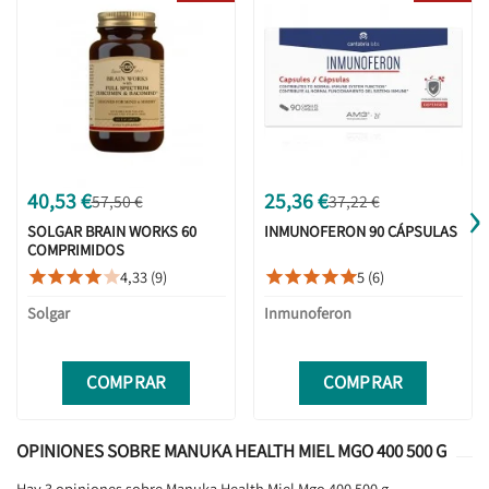
›
40,53 €
25,36 €
57,50 €
37,22 €
SOLGAR BRAIN WORKS 60
INMUNOFERON 90 CÁPSULAS
COMPRIMIDOS
4,33 (9)
5 (6)










Solgar
Inmunoferon
COMPRAR
COMPRAR
OPINIONES SOBRE MANUKA HEALTH MIEL MGO 400 500 G
Hay 3 opiniones sobre Manuka Health Miel Mgo 400 500 g