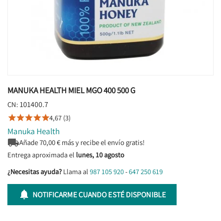
MANUKA HEALTH MIEL MGO 400 500 G
101400.7
CN:
4,67 (3)





Manuka Health

Añade
70,00
€ más y recibe el envío gratis!
Entrega aproximada el
lunes, 10 agosto
¿Necesitas ayuda?
Llama al
987 105 920
-
647 250 619

NOTIFICARME CUANDO ESTÉ DISPONIBLE