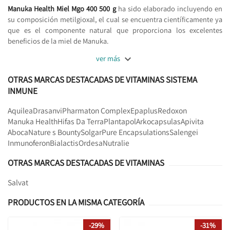
Manuka Health Miel Mgo 400 500 g
ha sido elaborado incluyendo en
su composición metilgioxal, el cual se encuentra científicamente ya
que es el componente natural que proporciona los excelentes
beneficios de la miel de Manuka.

ver más
OTRAS MARCAS DESTACADAS DE VITAMINAS SISTEMA
INMUNE
Aquilea
Drasanvi
Pharmaton Complex
Epaplus
Redoxon
Manuka Health
Hifas Da Terra
Plantapol
Arkocapsulas
Apivita
Aboca
Nature s Bounty
Solgar
Pure Encapsulations
Salengei
Inmunoferon
Bialactis
Ordesa
Nutralie
OTRAS MARCAS DESTACADAS DE VITAMINAS
Salvat
PRODUCTOS EN LA MISMA CATEGORÍA
-29%
-31%