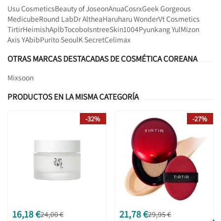
Usu Cosmetics
Beauty of Joseon
Anua
Cosrx
Geek Gorgeous
Medicube
Round Lab
Dr Althea
Haruharu Wonder
Vt Cosmetics
Tirtir
Heimish
Aplb
Tocobo
Isntree
Skin1004
Pyunkang Yul
Mizon
Axis Y
Abib
Purito Seoul
K Secret
Celimax
OTRAS MARCAS DESTACADAS DE COSMÉTICA COREANA
Mixsoon
PRODUCTOS EN LA MISMA CATEGORÍA
-32%
-27%
16,18 €
21,78 €
24,00 €
29,95 €