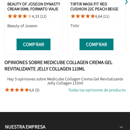
›
BEAUTY OF JOSEON DYNASTY
TIRTIR MASK FIT RED
CREAM 50ML FORMATO VIAJE
CUSHION 22C PEACH BEIGE
18G
4,33 (12)
4,64 (11)










Beauty of Joseon
Tirtir
COMPRAR
COMPRAR
OPINIONES SOBRE MEDICUBE COLLAGEN CREMA GEL
REVITALIZANTE JELLY COLLAGEN 110ML
Hay 5 opiniones sobre Medicube Collagen Crema Gel Revitalizante
Jelly Collagen 110ml
4,6 (5)
Todas las opiniones de producto





NUESTRA EMPRESA
