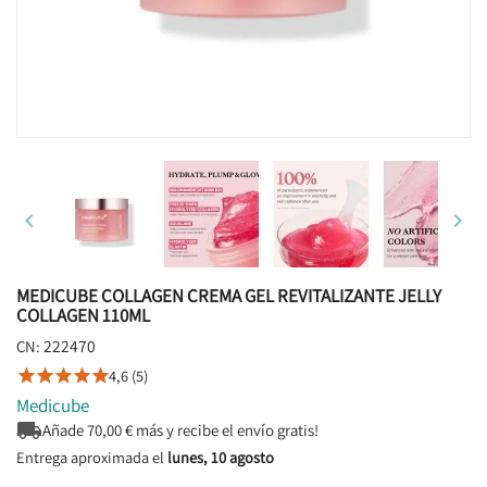


MEDICUBE COLLAGEN CREMA GEL REVITALIZANTE JELLY
COLLAGEN 110ML
222470
CN:
4,6 (5)





Medicube

Añade
70,00
€ más y recibe el envío gratis!
Entrega aproximada el
lunes, 10 agosto