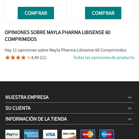
COMPRAR
COMPRAR
OPINIONES SOBRE MAYLA PHARMA LIBISENSE 60
COMPRIMIDOS
Hay 11 opiniones sobre Mayla Pharma Libisense 60 Comprimidos
4,45 (11)
Todas las opiniones de producto





NUESTRA EMPRESA

SU CUENTA

INFORMACIÓN DE LA TIENDA
keyboard_arrow_down
MAYLA PHARMA LIBISENSE 60 COMPRIMIDOS