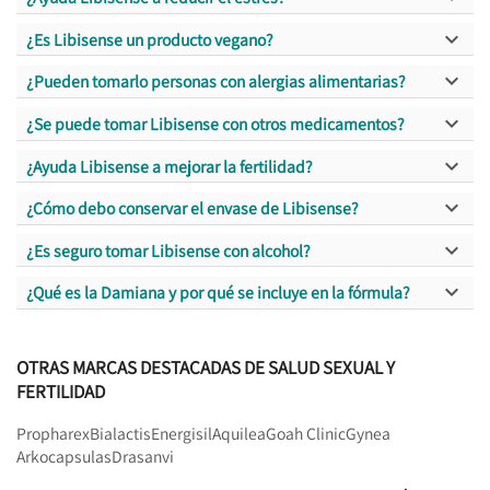

¿Es Libisense un producto vegano?

¿Pueden tomarlo personas con alergias alimentarias?

¿Se puede tomar Libisense con otros medicamentos?

¿Ayuda Libisense a mejorar la fertilidad?

¿Cómo debo conservar el envase de Libisense?

¿Es seguro tomar Libisense con alcohol?

¿Qué es la Damiana y por qué se incluye en la fórmula?
OTRAS MARCAS DESTACADAS DE SALUD SEXUAL Y
FERTILIDAD
Propharex
Bialactis
Energisil
Aquilea
Goah Clinic
Gynea
Arkocapsulas
Drasanvi