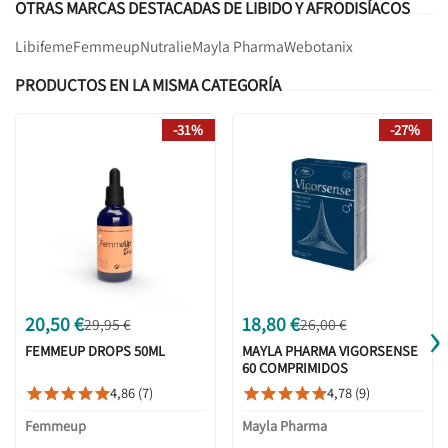
OTRAS MARCAS DESTACADAS DE LIBIDO Y AFRODISÍACOS
Libifeme
Femmeup
Nutralie
Mayla Pharma
Webotanix
PRODUCTOS EN LA MISMA CATEGORÍA
-31%
-27%
›
20,50 €
18,80 €
29,95 €
26,00 €
FEMMEUP DROPS 50ML
MAYLA PHARMA VIGORSENSE
60 COMPRIMIDOS
4,86 (7)
4,78 (9)










Femmeup
Mayla Pharma