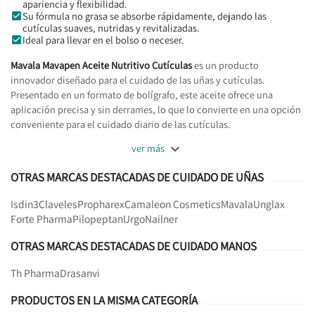
apariencia y flexibilidad.
Su fórmula no grasa se absorbe rápidamente, dejando las
cutículas suaves, nutridas y revitalizadas.
Ideal para llevar en el bolso o neceser.
Mavala Mavapen Aceite Nutritivo Cutículas
es un producto
innovador diseñado para el cuidado de las uñas y cutículas.
Presentado en un formato de bolígrafo, este aceite ofrece una
aplicación precisa y sin derrames, lo que lo convierte en una opción
conveniente para el cuidado diario de las cutículas.

ver más
OTRAS MARCAS DESTACADAS DE CUIDADO DE UÑAS
Isdin
3Claveles
Propharex
Camaleon Cosmetics
Mavala
Unglax
Forte Pharma
Pilopeptan
Urgo
Nailner
OTRAS MARCAS DESTACADAS DE CUIDADO MANOS
Th Pharma
Drasanvi
PRODUCTOS EN LA MISMA CATEGORÍA