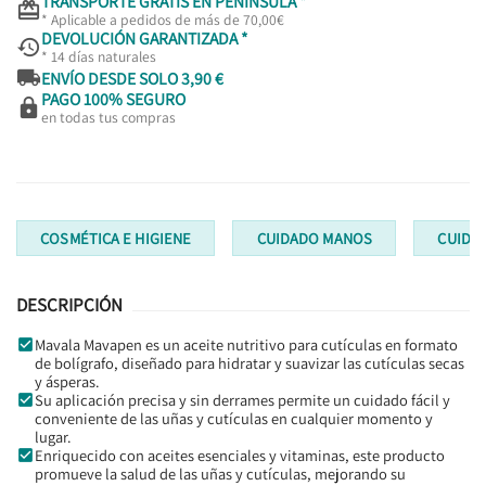
TRANSPORTE GRATIS EN PENÍNSULA *

* Aplicable a pedidos de más de 70,00€
DEVOLUCIÓN GARANTIZADA *

* 14 días naturales

ENVÍO DESDE SOLO 3,90 €
PAGO 100% SEGURO

en todas tus compras
COSMÉTICA E HIGIENE
CUIDADO MANOS
CUIDA
DESCRIPCIÓN
Mavala Mavapen es un aceite nutritivo para cutículas en formato
de bolígrafo, diseñado para hidratar y suavizar las cutículas secas
y ásperas.
Su aplicación precisa y sin derrames permite un cuidado fácil y
conveniente de las uñas y cutículas en cualquier momento y
lugar.
Enriquecido con aceites esenciales y vitaminas, este producto
promueve la salud de las uñas y cutículas, mejorando su