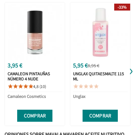
-33%
›
3,95 €
5,95 €
8,95 €
CAMALEON PINTAUÑAS
UNGLAX QUITAESMALTE 115
NÚMERO 4 NUDE
ML
4,8 (10)










Camaleon Cosmetics
Unglax
COMPRAR
COMPRAR
OPINIONES SOBRE MAVALA MAVAPEN ACEITE NUTRITIVO