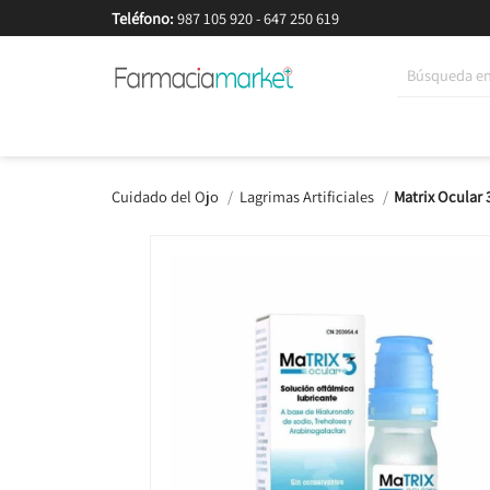
Teléfono:
987 105 920
-
647 250 619
Korean Beauty
Cosmética
Higiene
Dieté
Cuidado del Ojo
Lagrimas Artificiales
Matrix Ocular