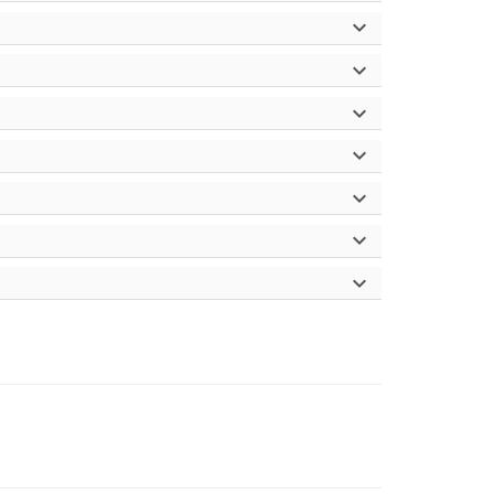






