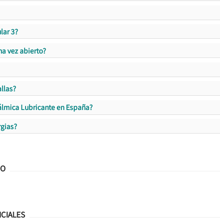
lar 3?
na vez abierto?
allas?
álmica Lubricante en España?
rgias?
JO
ICIALES