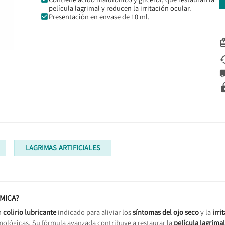
película lagrimal y reducen la irritación ocular.
Presentación en envase de 10 ml.
LAGRIMAS ARTIFICIALES
LMICA?
n
colirio lubricante
indicado para aliviar los
síntomas del ojo seco
y la
irri
lmológicas. Su fórmula avanzada contribuye a restaurar la
película lagrimal