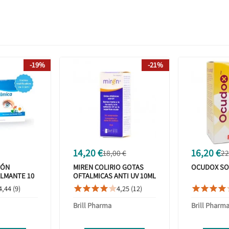
-19%
-21%
14,20 €
16,20 €
18,00 €
22
IÓN
MIREN COLIRIO GOTAS
OCUDOX SO
ALMANTE 10
OFTALMICAS ANTI UV 10ML
LIZABLES
4,44 (9)
4,25 (12)









Brill Pharma
Brill Pharm