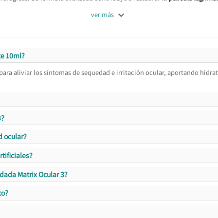

ver más
te 10ml?
para aliviar los síntomas de sequedad e irritación ocular, aportando hidrat
3?
d ocular?
tificiales?
dada Matrix Ocular 3?
to?