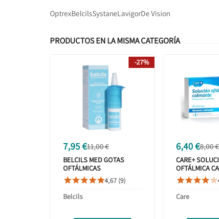
Optrex
Belcils
Systane
Lavigor
De Vision
PRODUCTOS EN LA MISMA CATEGORÍA
-27%
7,95 €
6,40 €
11,00 €
8,00 €
BELCILS MED GOTAS
CARE+ SOLUC
OFTÁLMICAS
OFTÁLMICA C
HIDRATANTES 10ML
VIALES REUTI
4,67 (9)










Belcils
Care