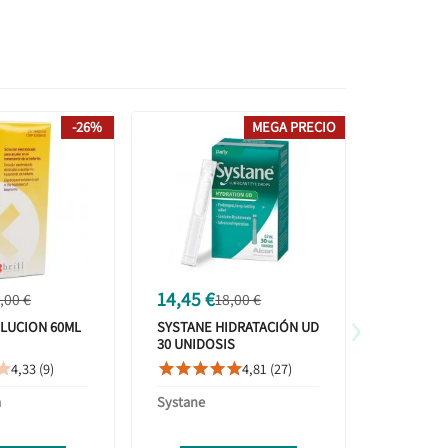
-26%
MEGA PRECIO
14,45 €
11,48 €
,00 €
18,00 €
›
LUCION 60ML
SYSTANE HIDRATACIÓN UD
SYSTANE 
30 UNIDOSIS
UNIDADES
4,33 (9)
4,81 (27)









a
Systane
Systane