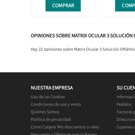
COMPRAR
COMP
OPINIONES SOBRE MATRIX OCULAR 3 SOLUCIÓN 
Hay 22 opiniones sobre Matrix Ocular 3 Solución Oftálmi
NUESTRA EMPRESA
SU CUE
Uso de las Cookies
Informaci
Condiciones de uso y venta
Pedidos
Quienes Somos
Facturas 
Política de privacidad
Direccion
Como Canjear Mis descuentos o vales
Cupones 
Descuento y Oferta en precio Barato