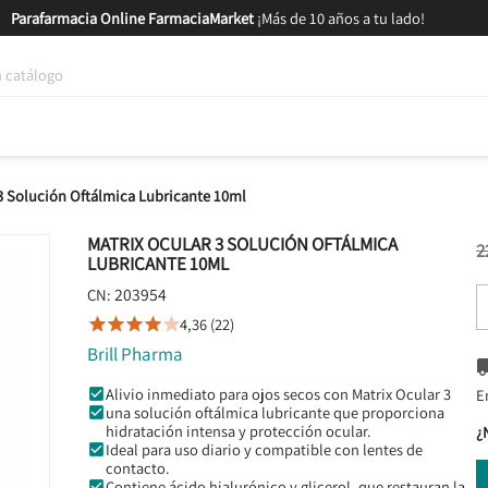
Parafarmacia Online FarmaciaMarket
¡Más de 10 años a tu lado!
tica y Nutrición
Bebés y Mamás
Salud
MARCAS
GAM
 3 Solución Oftálmica Lubricante 10ml
MATRIX OCULAR 3 SOLUCIÓN OFTÁLMICA
2
LUBRICANTE 10ML
203954
CN:
4,36 (22)





Brill Pharma
Alivio inmediato para ojos secos con Matrix Ocular 3
E
una solución oftálmica lubricante que proporciona
hidratación intensa y protección ocular.
¿
Ideal para uso diario y compatible con lentes de
contacto.
Contiene ácido hialurónico y glicerol, que restauran la