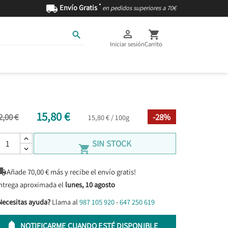
*

Envío Gratis
en pedidos superiores a 70€



Iniciar sesión
Carrito
AS
INGREDIENTES
15,80 €
2,00 €
-28%
15,80 € / 100g
SIN STOCK


Añade
70,00
€ más y recibe el envío gratis!
ntrega aproximada el
lunes, 10 agosto
Necesitas ayuda?
Llama al
987 105 920
-
647 250 619

NOTIFICARME CUANDO ESTÉ DISPONIBLE