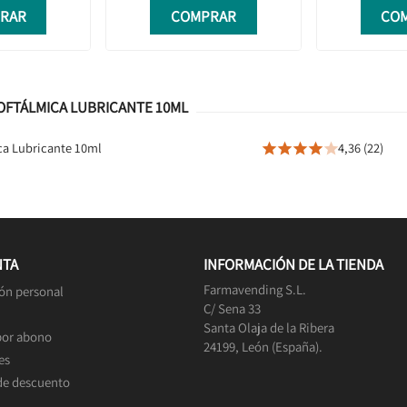
RAR
COMPRAR
CO
OFTÁLMICA LUBRICANTE 10ML
ca Lubricante 10ml
4,36 (22)





NTA
INFORMACIÓN DE LA TIENDA
Farmavending S.L.
ón personal
C/ Sena 33
Santa Olaja de la Ribera
por abono
24199, León (España).
es
de descuento