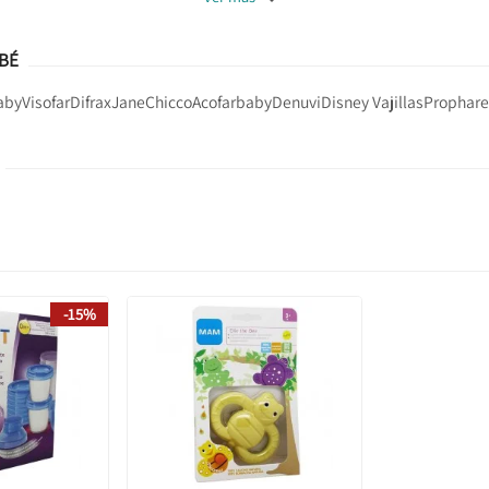
BÉ
aby
Visofar
Difrax
Jane
Chicco
Acofarbaby
Denuvi
Disney Vajillas
Prophare
-15%