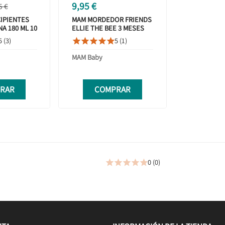
9,95 €
5 €
CIPIENTES
MAM MORDEDOR FRIENDS
A 180 ML 10
ELLIE THE BEE 3 MESES
618/10
5 (3)
5 (1)





MAM Baby
RAR
COMPRAR
0 (0)




