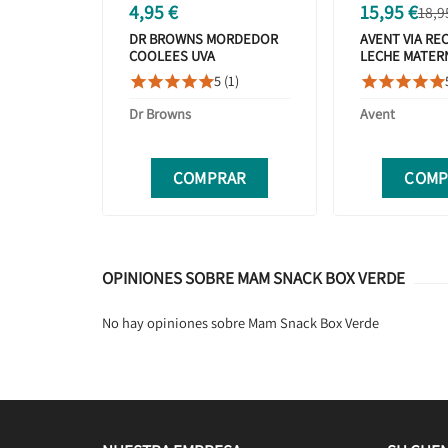
4,95 €
15,95 €
18,9
DR BROWNS MORDEDOR
AVENT VIA RE
COOLEES UVA
LECHE MATERN
UNIDADES SCF
5 (1)










Dr Browns
Avent
COMPRAR
COMP
OPINIONES SOBRE MAM SNACK BOX VERDE
No hay opiniones sobre Mam Snack Box Verde