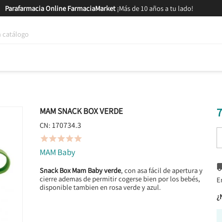
Parafarmacia Online FarmaciaMarket
¡Más de 10 años a tu lado!
tica y Nutrición
Bebés y Mamás
Salud
MARCAS
GAM
7
MAM SNACK BOX VERDE
170734.3
CN:





MAM Baby
Snack Box Mam Baby verde
, con asa fácil de apertura y
cierre ademas de permitir cogerse bien por los bebés,
E
disponible tambien en rosa verde y azul.
¿