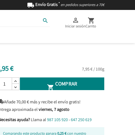
*

Envío Gratis
en pedidos superiores a 70€



Iniciar sesión
Carrito
AS
INGREDIENTES
,95 €
7,95 € / 100g
COMPRAR


Añade
70,00
€ más y recibe el envío gratis!
ntrega aproximada el
viernes, 7 agosto
Necesitas ayuda?
Llama al
987 105 920
-
647 250 619
Comprando este producto ganara
0,25 €
con nuestro