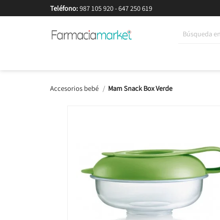
Teléfono:
987 105 920
-
647 250 619
Korean Beauty
Cosmética
Higiene
Dieté
Accesorios bebé
Mam Snack Box Verde