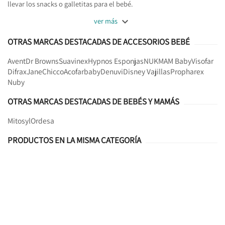
llevar los snacks o galletitas para el bebé.

ver más
OTRAS MARCAS DESTACADAS DE ACCESORIOS BEBÉ
Avent
Dr Browns
Suavinex
Hypnos Esponjas
NUK
MAM Baby
Visofar
Difrax
Jane
Chicco
Acofarbaby
Denuvi
Disney Vajillas
Propharex
Nuby
OTRAS MARCAS DESTACADAS DE BEBÉS Y MAMÁS
Mitosyl
Ordesa
PRODUCTOS EN LA MISMA CATEGORÍA