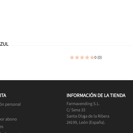
AZUL
0 (0)





NTA
INFORMACIÓN DE LA TIENDA
Farmavending S.L.
ón personal
C/ Sena 33
Santa Olaja de la Ribera
por abono
24199, León (España).
es