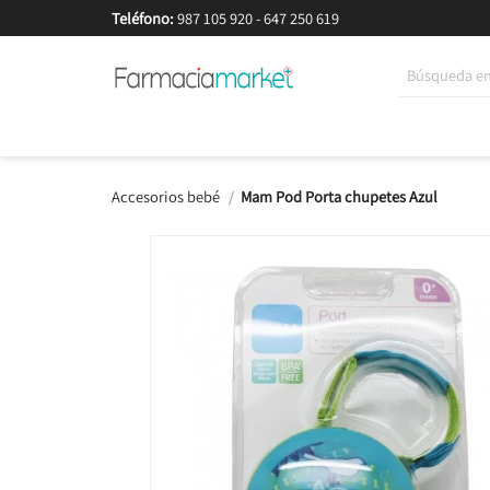
Teléfono:
987 105 920
-
647 250 619
Korean Beauty
Cosmética
Higiene
Dieté
Accesorios bebé
Mam Pod Porta chupetes Azul