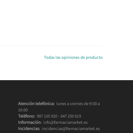
Todas las opiniones de producto
Atención telefónica:
lunes a viernes de 9:00 a
16:00
Teléfono:
987 105 920
-
647 250 619
Información:
info@farmaciamarket.es
Incidencias:
incidencias@farmaciamarket.es