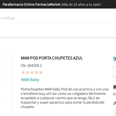
Parafarmacia Online FarmaciaMarket
¡Más de 10 años a tu lado!
tica y Nutrición
Bebés y Mamás
Salud
MARCAS
GAM
9
MAM POD PORTA CHUPETES AZUL
164159.1
CN:





MAM Baby
Portachupetes MAM baby Pod de uso practico y con una
cremallera muy util asi como un colgadero fácilmente
E
acoplable a cualquier carrito que se tenga, fácil de
trasportar y super paractico para evitar la perdida del
¿
chupete.