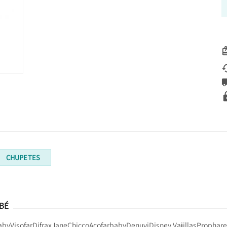
CHUPETES
BÉ
aby
Visofar
Difrax
Jane
Chicco
Acofarbaby
Denuvi
Disney Vajillas
Prophare