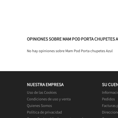
OPINIONES SOBRE MAM POD PORTA CHUPETES 
No hay opiniones sobre Mam Pod Porta chupetes Azul
NUESTRA EMPRESA
SU CUE
Uso de las Cookies
Informaci
Condiciones de uso y venta
Pedidos
Quienes Somos
Facturas 
Política de privacidad
Direccion