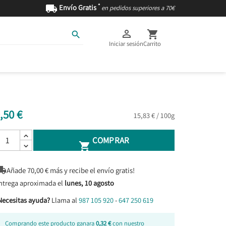
*

Envío Gratis
en pedidos superiores a 70€



Iniciar sesión
Carrito
AS
INGREDIENTES
,50 €
15,83 € / 100g
COMPRAR


Añade
70,00
€ más y recibe el envío gratis!
ntrega aproximada el
lunes, 10 agosto
Necesitas ayuda?
Llama al
987 105 920
-
647 250 619
Comprando este producto ganara
0,32 €
con nuestro