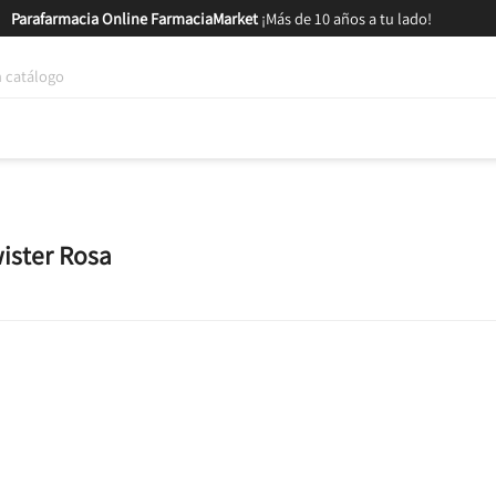
Parafarmacia Online FarmaciaMarket
¡Más de 10 años a tu lado!
tica y Nutrición
Bebés y Mamás
Salud
MARCAS
GAM
ister Rosa