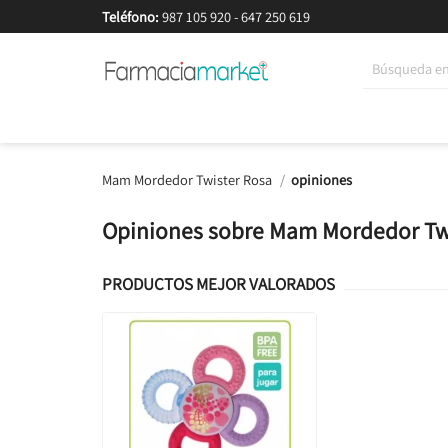
Teléfono:
987 105 920
-
647 250 619
Korean Beauty
Cosmética
Higiene
Dieté
Mam Mordedor Twister Rosa
opiniones
Opiniones sobre Mam Mordedor Tw
PRODUCTOS MEJOR VALORADOS