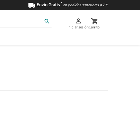
*

Envío Gratis
en pedidos superiores a 70€



Iniciar sesión
Carrito
AS
INGREDIENTES