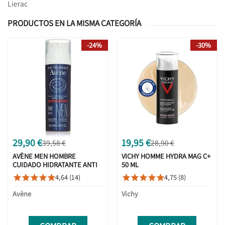
Lierac
PRODUCTOS EN LA MISMA CATEGORÍA
-24%
-30%
29,90 €
19,95 €
39,58 €
28,90 €
AVÈNE MEN HOMBRE
VICHY HOMME HYDRA MAG C+
CUIDADO HIDRATANTE ANTI
50 ML
EDAD 50 ML
4,64 (14)
4,75 (8)










Avène
Vichy