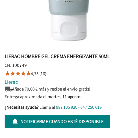
LIERAC HOMBRE GEL CREMA ENERGIZANTE 50ML
100749
CN:
4,75 (16)





Lierac

Añade
70,00
€ más y recibe el envío gratis!
Entrega aproximada el
martes, 11 agosto
¿Necesitas ayuda?
Llama al
987 105 920
-
647 250 619

NOTIFICARME CUANDO ESTÉ DISPONIBLE