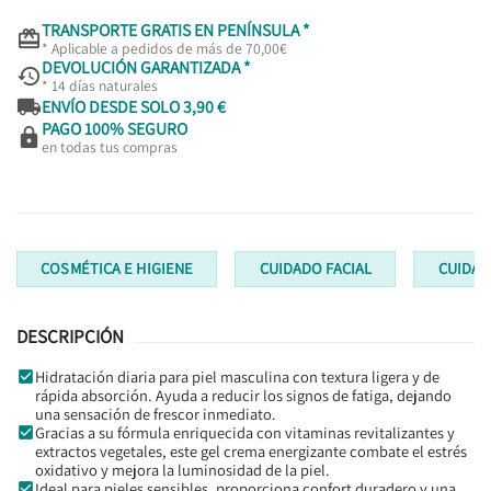
TRANSPORTE GRATIS EN PENÍNSULA *

* Aplicable a pedidos de más de 70,00€
DEVOLUCIÓN GARANTIZADA *

* 14 días naturales

ENVÍO DESDE SOLO 3,90 €
PAGO 100% SEGURO

en todas tus compras
COSMÉTICA E HIGIENE
CUIDADO FACIAL
CUIDA
DESCRIPCIÓN
Hidratación diaria para piel masculina con textura ligera y de
rápida absorción. Ayuda a reducir los signos de fatiga, dejando
una sensación de frescor inmediato.
Gracias a su fórmula enriquecida con vitaminas revitalizantes y
extractos vegetales, este gel crema energizante combate el estrés
oxidativo y mejora la luminosidad de la piel.
Ideal para pieles sensibles, proporciona confort duradero y una