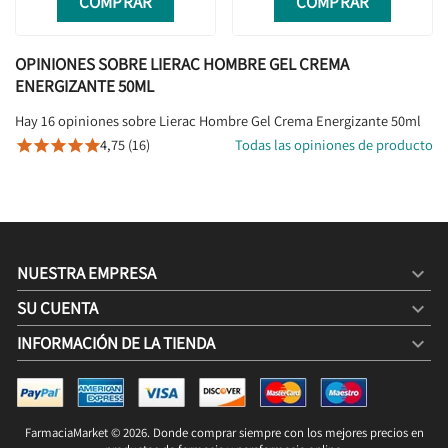
COMPRAR
COMPRAR
OPINIONES SOBRE LIERAC HOMBRE GEL CREMA
ENERGIZANTE 50ML
Hay 16 opiniones sobre Lierac Hombre Gel Crema Energizante 50ml
4,75 (16)
Todas las opiniones de producto





NUESTRA EMPRESA

SU CUENTA

INFORMACIÓN DE LA TIENDA
keyboard_arrow_down
LIERAC HOMBRE GEL CREMA ENERGIZANTE 50ML
12,25 €
24,90 €
FarmaciaMarket © 2026. Donde comprar siempre con los mejores precios en
SIN STOCK