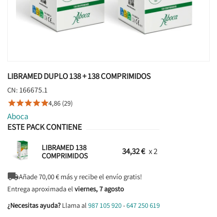
LIBRAMED DUPLO 138 + 138 COMPRIMIDOS
166675.1
CN:
4,86 (29)





Aboca
ESTE PACK CONTIENE
LIBRAMED 138
34,32 €
x 2
COMPRIMIDOS

Añade
70,00
€ más y recibe el envío gratis!
Entrega aproximada el
viernes, 7 agosto
¿Necesitas ayuda?
Llama al
987 105 920
-
647 250 619