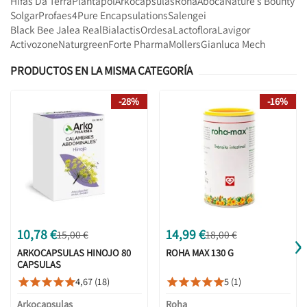
Hifas Da Terra
Plantapol
Arkocapsulas
Roha
Aboca
Nature s Bounty
Solgar
Profaes4
Pure Encapsulations
Salengei
Black Bee Jalea Real
Bialactis
Ordesa
Lactoflora
Lavigor
Activozone
Naturgreen
Forte Pharma
Mollers
Gianluca Mech
PRODUCTOS EN LA MISMA CATEGORÍA
-28%
-16%
›
10,78 €
14,99 €
15,00 €
18,00 €
ARKOCAPSULAS HINOJO 80
ROHA MAX 130 G
CAPSULAS
4,67 (18)
5 (1)










Arkocapsulas
Roha