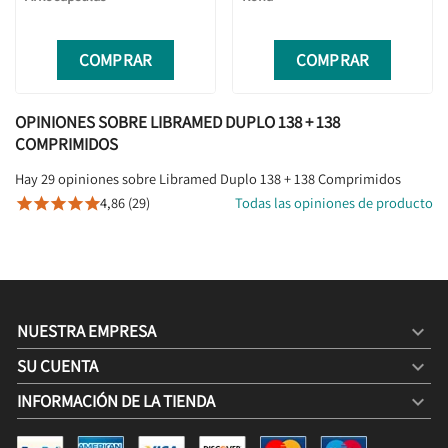
COMPRAR
COMPRAR
OPINIONES SOBRE LIBRAMED DUPLO 138 + 138
COMPRIMIDOS
Hay 29 opiniones sobre Libramed Duplo 138 + 138 Comprimidos
4,86 (29)
Todas las opiniones de producto





NUESTRA EMPRESA

SU CUENTA

INFORMACIÓN DE LA TIENDA
keyboard_arrow_down
LIBRAMED DUPLO 138 + 138 COMPRIMIDOS