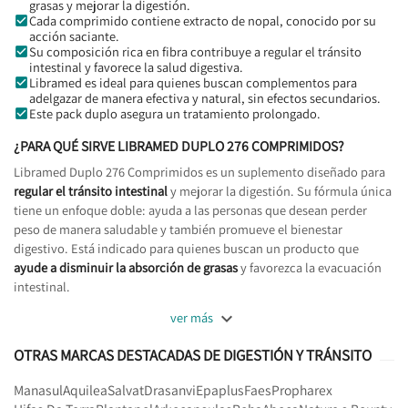
grasas y mejorar la digestión.
Cada comprimido contiene extracto de nopal, conocido por su
acción saciante.
Su composición rica en fibra contribuye a regular el tránsito
intestinal y favorece la salud digestiva.
Libramed es ideal para quienes buscan complementos para
adelgazar de manera efectiva y natural, sin efectos secundarios.
Este pack duplo asegura un tratamiento prolongado.
¿PARA QUÉ SIRVE LIBRAMED DUPLO 276 COMPRIMIDOS?
Libramed Duplo 276 Comprimidos es un suplemento diseñado para
regular el tránsito intestinal
y mejorar la digestión. Su fórmula única
tiene un enfoque doble: ayuda a las personas que desean perder
peso de manera saludable y también promueve el bienestar
digestivo. Está indicado para quienes buscan un producto que
ayude a disminuir la absorción de grasas
y favorezca la evacuación
intestinal.

ver más
OTRAS MARCAS DESTACADAS DE DIGESTIÓN Y TRÁNSITO
Manasul
Aquilea
Salvat
Drasanvi
Epaplus
Faes
Propharex