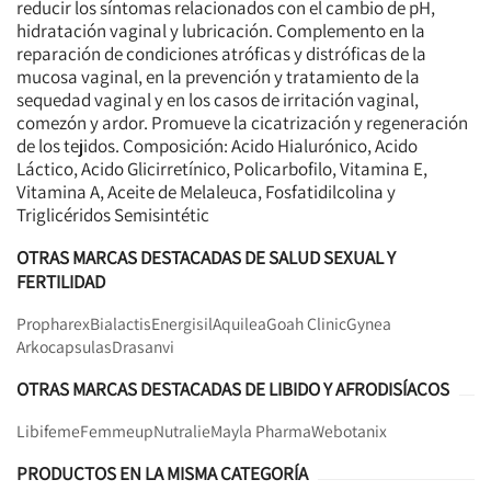
reducir los síntomas relacionados con el cambio de pH,
hidratación vaginal y lubricación. Complemento en la
reparación de condiciones atróficas y distróficas de la
mucosa vaginal, en la prevención y tratamiento de la
sequedad vaginal y en los casos de irritación vaginal,
comezón y ardor. Promueve la cicatrización y regeneración
de los tejidos. Composición: Acido Hialurónico, Acido
Láctico, Acido Glicirretínico, Policarbofilo, Vitamina E,
Vitamina A, Aceite de Melaleuca, Fosfatidilcolina y
Triglicéridos Semisintétic
OTRAS MARCAS DESTACADAS DE SALUD SEXUAL Y
FERTILIDAD
Propharex
Bialactis
Energisil
Aquilea
Goah Clinic
Gynea
Arkocapsulas
Drasanvi
OTRAS MARCAS DESTACADAS DE LIBIDO Y AFRODISÍACOS
Libifeme
Femmeup
Nutralie
Mayla Pharma
Webotanix
PRODUCTOS EN LA MISMA CATEGORÍA