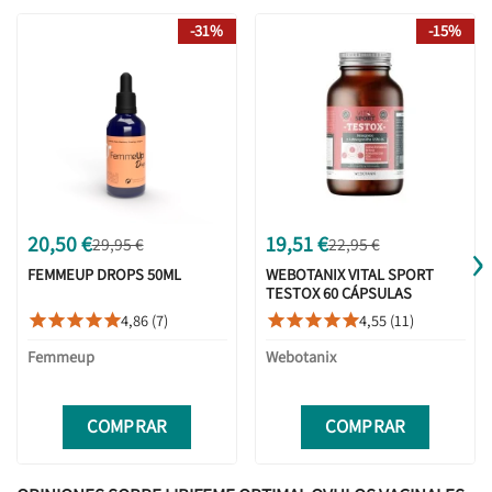
-31%
-15%
›
20,50 €
19,51 €
29,95 €
22,95 €
FEMMEUP DROPS 50ML
WEBOTANIX VITAL SPORT
TESTOX 60 CÁPSULAS
4,86 (7)
4,55 (11)










Femmeup
Webotanix
COMPRAR
COMPRAR