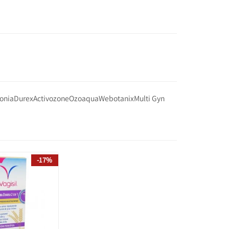
onia
Durex
Activozone
Ozoaqua
Webotanix
Multi Gyn
-17%