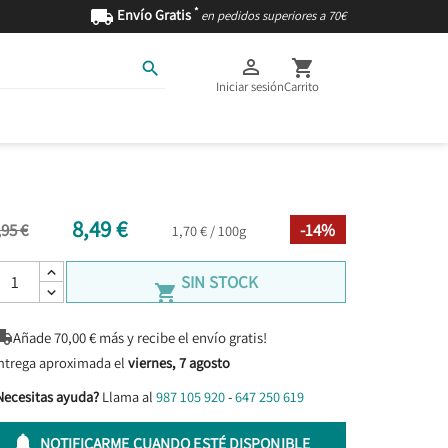
*

Envío Gratis
en pedidos superiores a 70€



Iniciar sesión
Carrito
AS
INGREDIENTES
8,49 €
,95 €
-14%
1,70 € / 100g
SIN STOCK


Añade
70,00
€ más y recibe el envío gratis!
ntrega aproximada el
viernes, 7 agosto
Necesitas ayuda?
Llama al
987 105 920
-
647 250 619

NOTIFICARME CUANDO ESTÉ DISPONIBLE