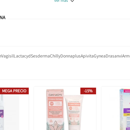

ver más
INA
n
Vagisil
Lactacyd
Sesderma
Chilly
Donnaplus
Apivita
Gynea
Drasanvi
Arm
MEGA PRECIO
-15%