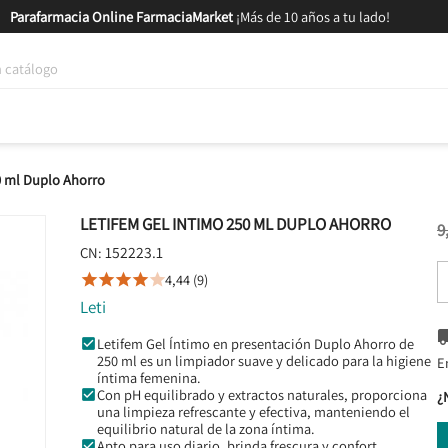
Parafarmacia Online FarmaciaMarket
¡Más de 10 años a tu lado!
tica y Nutrición
Bebés y Mamás
Salud
MARCAS
GAM
0 ml Duplo Ahorro
LETIFEM GEL INTIMO 250 ML DUPLO AHORRO
9
152223.1
CN:
4,44 (9)





Leti
Letifem Gel Íntimo en presentación Duplo Ahorro de
250 ml es un limpiador suave y delicado para la higiene
E
íntima femenina.
Con pH equilibrado y extractos naturales, proporciona
¿
una limpieza refrescante y efectiva, manteniendo el
equilibrio natural de la zona íntima.
Apto para uso diario, brinda frescura y confort