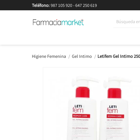
Teléfono:
987 105 920
-
647 250 619
Korean Beauty
Cosmética
Higiene
Dieté
Higiene Femenina
Gel Intimo
Letifem Gel Intimo 25