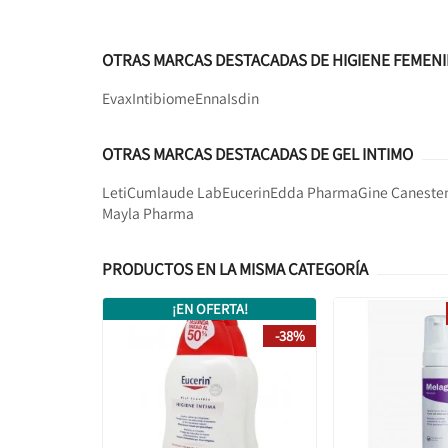
OTRAS MARCAS DESTACADAS DE HIGIENE FEMEN
Evax
Intibiome
Enna
Isdin
OTRAS MARCAS DESTACADAS DE GEL INTIMO
Leti
Cumlaude Lab
Eucerin
Edda Pharma
Gine Caneste
Mayla Pharma
PRODUCTOS EN LA MISMA CATEGORÍA
¡EN OFERTA!
-38%