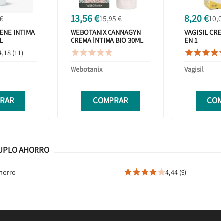
13,56 €
8,20 €
 €
15,95 €
10,
ENE INTIMA
WEBOTANIX CANNAGYN
VAGISIL CRE
L
CREMA ÍNTIMA BIO 30ML
EN 1
4,18 (11)









Webotanix
Vagisil
RAR
COMPRAR
CO
 DUPLO AHORRO
Ahorro
4,44 (9)




