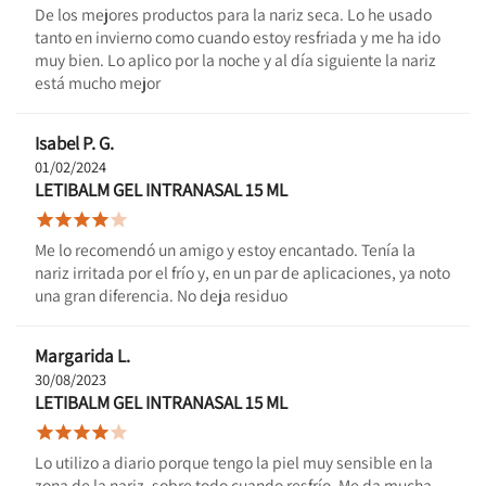
De los mejores productos para la nariz seca. Lo he usado
tanto en invierno como cuando estoy resfriada y me ha ido
muy bien. Lo aplico por la noche y al día siguiente la nariz
está mucho mejor
Isabel P. G.
01/02/2024
LETIBALM GEL INTRANASAL 15 ML





Me lo recomendó un amigo y estoy encantado. Tenía la
nariz irritada por el frío y, en un par de aplicaciones, ya noto
una gran diferencia. No deja residuo
Margarida L.
30/08/2023
LETIBALM GEL INTRANASAL 15 ML





Lo utilizo a diario porque tengo la piel muy sensible en la
zona de la nariz, sobre todo cuando resfrío. Me da mucha