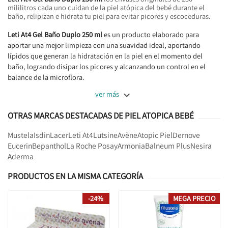
mililitros cada uno cuidan de la piel atópica del bebé durante el
baño, relipizan e hidrata tu piel para evitar picores y escoceduras.
Leti At4 Gel Baño Duplo 250 ml
es un producto elaborado para
aportar una mejor limpieza con una suavidad ideal, aportando
lípidos que generan la hidratación en la piel en el momento del
baño, logrando disipar los picores y alcanzando un control en el
balance de la microflora.

ver más
OTRAS MARCAS DESTACADAS DE PIEL ATOPICA BEBÉ
Mustela
Isdin
Lacer
Leti At4
Lutsine
Avène
Atopic Piel
Dernove
Eucerin
Bepanthol
La Roche Posay
Armonia
Balneum Plus
Nesira
Aderma
PRODUCTOS EN LA MISMA CATEGORÍA
-24%
MEGA PRECIO