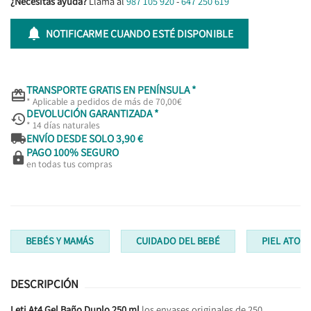
¿Necesitas ayuda?
Llama al
987 105 920
-
647 250 619

NOTIFICARME CUANDO ESTÉ DISPONIBLE
TRANSPORTE GRATIS EN PENÍNSULA *

* Aplicable a pedidos de más de 70,00€
DEVOLUCIÓN GARANTIZADA *

* 14 días naturales

ENVÍO DESDE SOLO 3,90 €
PAGO 100% SEGURO

en todas tus compras
BEBÉS Y MAMÁS
CUIDADO DEL BEBÉ
PIEL ATOPI
DESCRIPCIÓN
Leti At4 Gel Baño Duplo 250 ml
los envases originales de 250