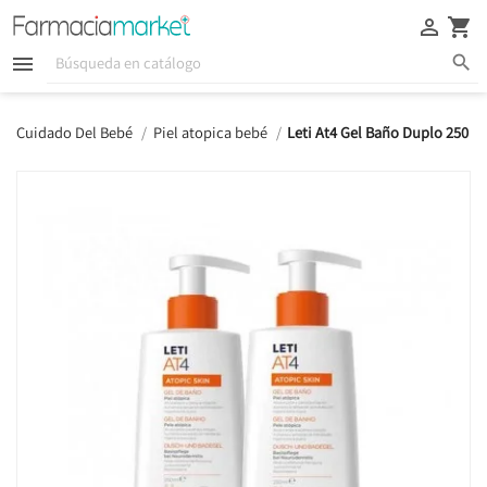





Cuidado Del Bebé
Piel atopica bebé
Leti At4 Gel Baño Duplo 250 m