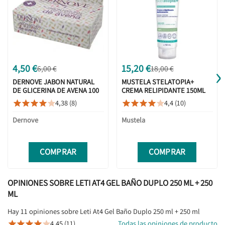
›
4,50 €
15,20 €
6,00 €
18,00 €
DERNOVE JABON NATURAL
MUSTELA STELATOPIA+
DE GLICERINA DE AVENA 100
CREMA RELIPIDANTE 150ML
G
4,38 (8)
4,4 (10)










Dernove
Mustela
COMPRAR
COMPRAR
OPINIONES SOBRE LETI AT4 GEL BAÑO DUPLO 250 ML + 250
ML
Hay 11 opiniones sobre Leti At4 Gel Baño Duplo 250 ml + 250 ml
4,45 (11)
Todas las opiniones de producto




