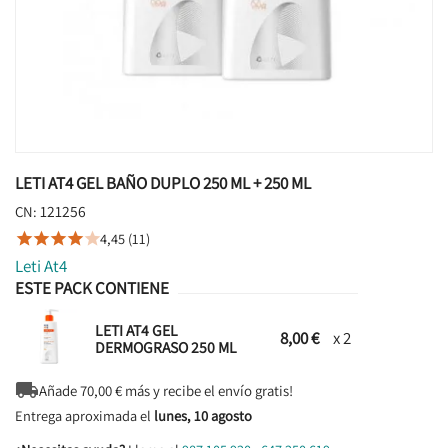
LETI AT4 GEL BAÑO DUPLO 250 ML + 250 ML
121256
CN:
4,45 (11)





Leti At4
ESTE PACK CONTIENE
LETI AT4 GEL
8,00 €
x 2
DERMOGRASO 250 ML

Añade
70,00
€ más y recibe el envío gratis!
Entrega aproximada el
lunes, 10 agosto