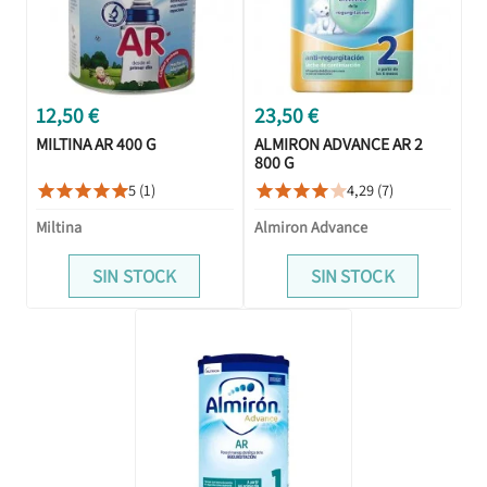
12,50 €
23,50 €
MILTINA AR 400 G
ALMIRON ADVANCE AR 2
800 G
5 (1)
4,29 (7)










Miltina
Almiron Advance
SIN STOCK
SIN STOCK