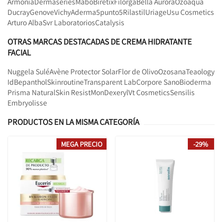
Armonia
Dermaseries
Mabo
Biretix
Filorga
Bella Aurora
Ozoaqua
Ducray
Genove
Vichy
Aderma
5punto5
Rilastil
Uriage
Usu Cosmetics
Arturo Alba
Svr Laboratorios
Catalysis
OTRAS MARCAS DESTACADAS DE CREMA HIDRATANTE
FACIAL
Nuggela Sulé
Avène Protector Solar
Flor de Olivo
Ozosana
Teaology
Id
Bepanthol
Skinroutine
Transparent Lab
Corpore Sano
Bioderma
Prisma Natural
Skin Resist
Mon
Dexeryl
Vt Cosmetics
Sensilis
Embryolisse
PRODUCTOS EN LA MISMA CATEGORÍA
MEGA PRECIO
-29%