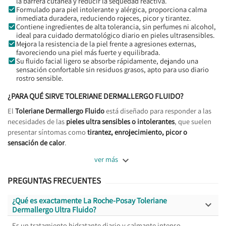
la barrera cutánea y reducir la sequedad reactiva.
Formulado para piel intolerante y alérgica, proporciona calma
inmediata duradera, reduciendo rojeces, picor y tirantez.
Contiene ingredientes de alta tolerancia, sin perfumes ni alcohol,
ideal para cuidado dermatológico diario en pieles ultrasensibles.
Mejora la resistencia de la piel frente a agresiones externas,
favoreciendo una piel más fuerte y equilibrada.
Su fluido facial ligero se absorbe rápidamente, dejando una
sensación confortable sin residuos grasos, apto para uso diario
rostro sensible.
¿PARA QUÉ SIRVE TOLERIANE DERMALLERGO FLUIDO?
El
Toleriane Dermallergo Fluido
está diseñado para responder a las
necesidades de las
pieles ultra sensibles o intolerantes
, que suelen
presentar síntomas como
tirantez, enrojecimiento, picor o
sensación de calor
.

ver más
PREGUNTAS FRECUENTES
¿Qué es exactamente La Roche-Posay Toleriane

Dermallergo Ultra Fluido?
Es un tratamiento hidratante diario y calmante intenso,