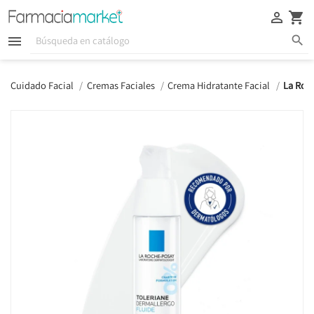





Cuidado Facial
Cremas Faciales
Crema Hidratante Facial
La Roc