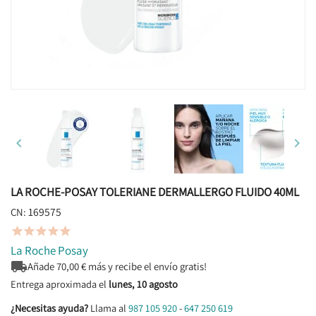


LA ROCHE-POSAY TOLERIANE DERMALLERGO FLUIDO 40ML
169575
CN:





La Roche Posay

Añade
70,00
€ más y recibe el envío gratis!
Entrega aproximada el
lunes, 10 agosto
¿Necesitas ayuda?
Llama al
987 105 920
-
647 250 619