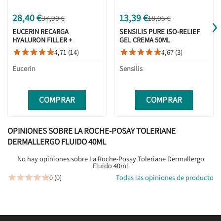
›
28,40 €
13,39 €
37,90 €
18,95 €
EUCERIN RECARGA
SENSILIS PURE ISO-RELIEF
HYALURON FILLER +
GEL CREMA 50ML
ELASTICITY CREMA DE DÍA
4,71 (14)
4,67 (3)










ROSÉ REFILL FPS30 50ML
Eucerin
Sensilis
COMPRAR
COMPRAR
OPINIONES SOBRE LA ROCHE-POSAY TOLERIANE
DERMALLERGO FLUIDO 40ML
No hay opiniones sobre La Roche-Posay Toleriane Dermallergo
Fluido 40ml
0 (0)
Todas las opiniones de producto




