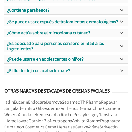

¿Contiene parabenos?

¿Se puede usar después de tratamientos dermatológicos?

¿Cómo actúa sobre el microbioma cutáneo?
¿Es adecuado para personas con sensibilidad a los

ingredientes?

¿Puede usarse en adolescentes o niños?

¿El fluido deja un acabado mate?
OTRAS MARCAS DESTACADAS DE CREMAS FACIALES
Isdin
Eucerin
Endocare
Dernove
Sebamed
Th Pharma
Repavar
Singuladerm
Bio Oil
Sesderma
Anthelios
Dermatoline Cosmetic
Weleda
Caudalie
Remescar
La Roche Posay
Insigny
Neostrata
Lierac
Jowae
Garnier Bio
Neutrogena
Apivita
Klorane
Propharex
Camaleon Cosmetics
Gema Herrerías
Cerave
Avène
Strivectin