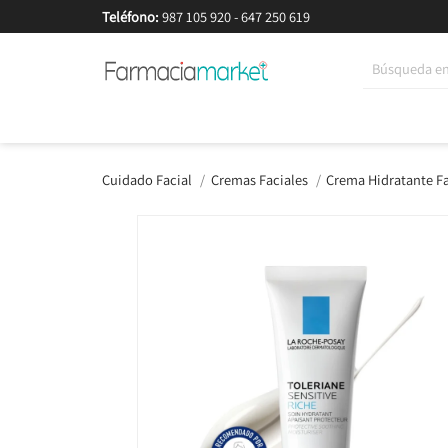
Teléfono:
987 105 920
-
647 250 619
Korean Beauty
Cosmética
Higiene
Dieté
Cuidado Facial
Cremas Faciales
Crema Hidratante Fa