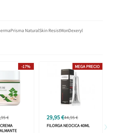
derma
Prisma Natural
Skin Resist
Mon
Dexeryl
-17%
MEGA PRECIO
29,95 €
16,79 €
,95 €
44,95 €
›
 CREMA
FILORGA NEOCICA 40ML
APIVITA 
CALMANTE
BEELICIO