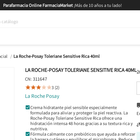
Parafarmacia Online FarmaciaMarket
¡Más de 10 años a tu lado!
tica y Nutrición
Bebés y Mamás
Salud
MARCAS
GAM
cial
La Roche-Posay Toleriane Sensitive Rica 40ml
LA ROCHE-POSAY TOLERIANE SENSITIVE RICA 40ML
2
311647
CN:
3 (2)





La Roche Posay
Crema hidratante piel sensible especialmente
formulada para aliviar y proteger la piel reactiva. La
E
Roche-Posay Toleriane Sensitive Rica ofrece una
hidratación intensa 48 horas gracias a su textura rica y
¿
nutritiva.
Fórmula calmante con prebióticos que ayuda a reforzar
la barrera cutánea y equilibrar el microbioma. Reduce