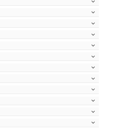











