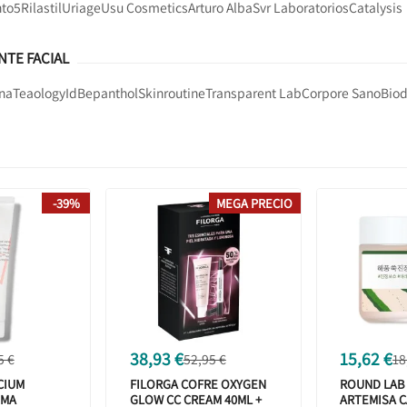
to5
Rilastil
Uriage
Usu Cosmetics
Arturo Alba
Svr Laboratorios
Catalysis
NTE FACIAL
na
Teaology
Id
Bepanthol
Skinroutine
Transparent Lab
Corpore Sano
Bio
-39%
MEGA PRECIO
38,93 €
15,62 €
5 €
52,95 €
18
CIUM
FILORGA COFRE OXYGEN
ROUND LAB
EMA
GLOW CC CREAM 40ML +
ARTEMISA 