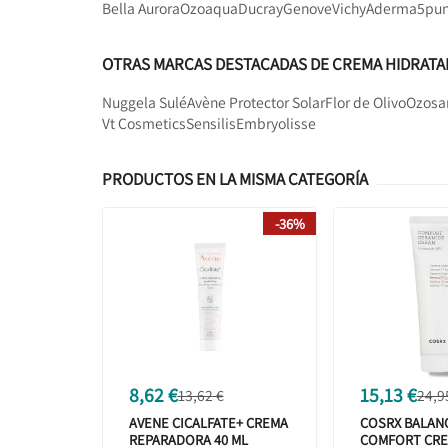
Bella Aurora
Ozoaqua
Ducray
Genove
Vichy
Aderma
5pun
OTRAS MARCAS DESTACADAS DE CREMA HIDRATA
Nuggela Sulé
Avène Protector Solar
Flor de Olivo
Ozosa
Vt Cosmetics
Sensilis
Embryolisse
PRODUCTOS EN LA MISMA CATEGORÍA
-36%
8,62 €
15,13 €
13,62 €
24,9
AVENE CICALFATE+ CREMA
COSRX BALAN
REPARADORA 40 ML
COMFORT CR