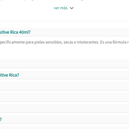

ver más
itive Rica 40ml?
pecíficamente para pieles sensibles, secas e intolerantes. Es una fórmula r
itive Rica?
?