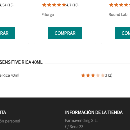
ENTELLA
NUTRI FILLER LIPS 4ML
HIDRATANT
4,54 (13)
4,7 (10)









L
Filorga
Round Lab
RAR
COMPRAR
CO
ENSITIVE RICA 40ML
e Rica 40ml
3 (2)





NTA
INFORMACIÓN DE LA TIENDA
Farmavending S.L.
ón personal
C/ Sena 33