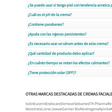
¿Se puede usar si tengo piel con tendencia acneica 
¿Cuál es el pH de la crema?
¿Contiene parabenes?
¿Ayuda con las rojeces persistentes?
¿Es necesario usar un sérum antes de esta crema?
¿Qué cantidad de producto debo aplicar?
¿En cuánto tiempo se notan los efectos calmantes?
¿Tiene protección solar (SPF)?
OTRAS MARCAS DESTACADAS DE CREMAS FACIAL
Isdin
Eucerin
Endocare
Dernove
Sebamed
Th Pharma
Re
Neostrata
Lierac
Jowae
Garnier Bio
Neutrogena
Apivita