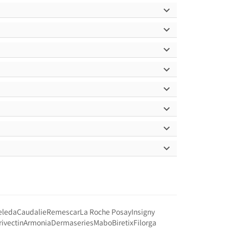








eleda
Caudalie
Remescar
La Roche Posay
Insigny
rivectin
Armonia
Dermaseries
Mabo
Biretix
Filorga