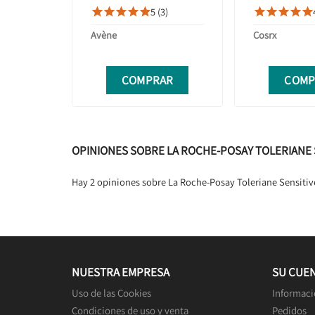
CERAMIDAS C
5 (3)










ASIÁTICA 80M
Avène
Cosrx
COMPRAR
COMP
OPINIONES SOBRE LA ROCHE-POSAY TOLERIANE S
Hay 2 opiniones sobre La Roche-Posay Toleriane Sensitiv
NUESTRA EMPRESA
SU CUE
Uso de las Cookies
Informaci
Condiciones de uso y venta
Pedidos