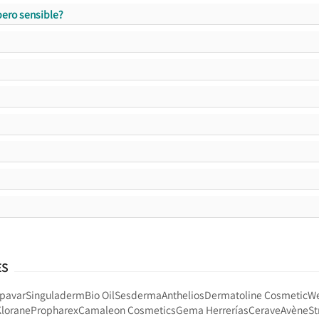
pero sensible?
ES
pavar
Singuladerm
Bio Oil
Sesderma
Anthelios
Dermatoline Cosmetic
W
Klorane
Propharex
Camaleon Cosmetics
Gema Herrerías
Cerave
Avène
St