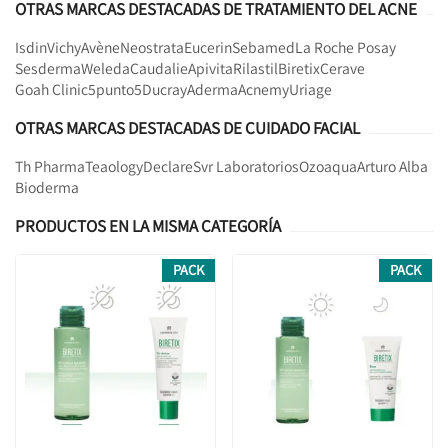
OTRAS MARCAS DESTACADAS DE TRATAMIENTO DEL ACNE
Isdin
Vichy
Avène
Neostrata
Eucerin
Sebamed
La Roche Posay
Sesderma
Weleda
Caudalie
Apivita
Rilastil
Biretix
Cerave
Goah Clinic
5punto5
Ducray
Aderma
Acnemy
Uriage
OTRAS MARCAS DESTACADAS DE CUIDADO FACIAL
Th Pharma
Teaology
Declare
Svr Laboratorios
Ozoaqua
Arturo Alba
Bioderma
PRODUCTOS EN LA MISMA CATEGORÍA
PACK
PACK