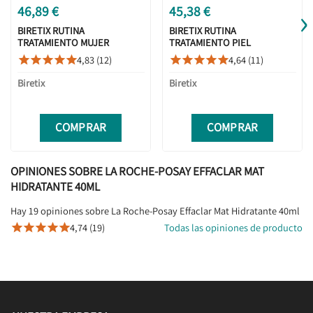
›
46,89 €
45,38 €
BIRETIX RUTINA
BIRETIX RUTINA
TRATAMIENTO MUJER
TRATAMIENTO PIEL
ADULTA ACNE OIL
ACNEICA LEVE OIL
4,83 (12)
4,64 (11)










CONTROL 100ML +
CONTROL 100ML +
TRIACTIVE 50ML
DUO 30ML
Biretix
Biretix
COMPRAR
COMPRAR
OPINIONES SOBRE LA ROCHE-POSAY EFFACLAR MAT
HIDRATANTE 40ML
Hay 19 opiniones sobre La Roche-Posay Effaclar Mat Hidratante 40ml
4,74 (19)
Todas las opiniones de producto




