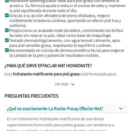
Hidratante seborregulador ideal para piel grasa con tendencia
acneica. Su fórmula ayuda a reducir el exceso de sebo y mantener
la piel equilibrada durante todo el día.
Gracias a su acción afinadora de poros dilatados, mejora
visiblemente la textura cutánea, aportando un efecto piel lisa y
uniforme.
Proporciona un acabado mate duradero, controlando los brillos
faciales sin resecar la piel, ideal como base de maquillaje.
Testado dermatológicamente, con agua termal calmante, apto
para piel sensible grasa, respetando el equilibrio cutáneo.
Recomendado en rutinas de dermocosmética facial para mejorar
la calidad de la piel y potenciar resultados visibles.
¿PARA QUÉ SIRVE EFFACLAR MAT HIDRATANTE?
Esta
hidratante matificante para piel grasa
está formulada para:

ver más
PREGUNTAS FRECUENTES

¿Qué es exactamente La Roche-Posay Effaclar Mat?
Es un tratamiento hidratante matificante de uso diario
especialmente formulado para pieles grasas con tendencia a
brillos, ayudando a reducir el exceso de sebo y los poros.