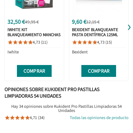
›
32,50 €
9,60 €
49,95 €
12,15 €
IWHITE KIT
BEXIDENT BLANQUEANTE
BLANQUEAMIENTO MANCHAS
PASTA DENTÍFRICA 125ML
OSCURAS 10 MOLDES + PASTA
4,73 (11)
4,73 (15)










MANCHAS OSCURAS 75ML
Iwhite
Bexident
COMPRAR
COMPRAR
OPINIONES SOBRE KUKIDENT PRO PASTILLAS
LIMPIADORAS 54 UNIDADES
Hay 34 opiniones sobre Kukident Pro Pastillas Limpiadoras 54
Unidades
4,71 (34)
Todas las opiniones de producto




