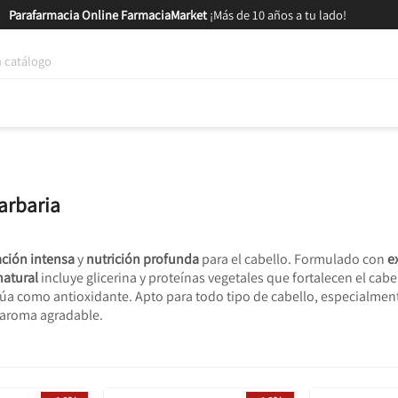
Parafarmacia Online FarmaciaMarket
¡Más de 10 años a tu lado!
tica y Nutrición
Bebés y Mamás
Salud
MARCAS
GAM
arbaria
ación intensa
y
nutrición profunda
para el cabello. Formulado con
e
natural
incluye glicerina y proteínas vegetales que fortalecen el cabe
actúa como antioxidante. Apto para todo tipo de cabello, especialm
n aroma agradable.