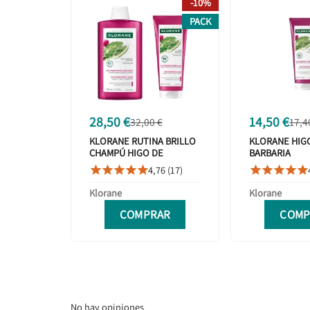
-10%
PACK
28,50 €
14,50 €
32,00 €
17,4
KLORANE RUTINA BRILLO
KLORANE HIG
CHAMPÚ HIGO DE
BARBARIA
BARBARIA 400ML +
ACONDICIONA
4,76 (17)










ACONDICIONADOR HIGO
200ML
Klorane
Klorane
COMPRAR
COMP
No hay opiniones