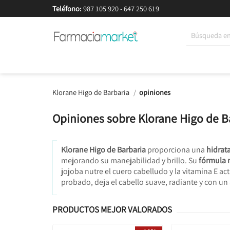
Teléfono:
987 105 920
-
647 250 619
Korean Beauty
Cosmética
Higiene
Dieté
Klorane Higo de Barbaria
opiniones
Opiniones sobre Klorane Higo de B
Klorane Higo de Barbaria
proporciona una
hidrat
mejorando su manejabilidad y brillo. Su
fórmula 
jojoba nutre el cuero cabelludo y la vitamina E 
probado, deja el cabello suave, radiante y con u
PRODUCTOS MEJOR VALORADOS