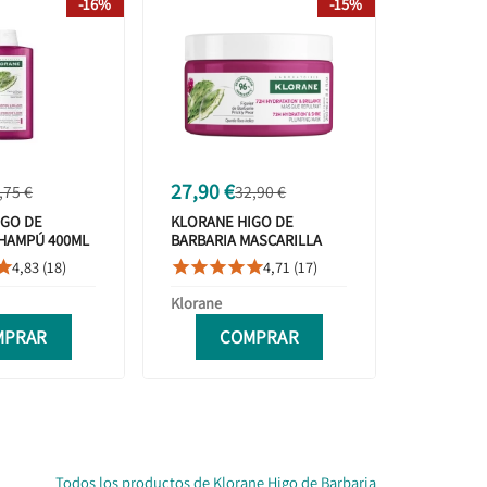
-16%
-15%
27,90 €
,75 €
32,90 €
IGO DE
KLORANE HIGO DE
CHAMPÚ 400ML
BARBARIA MASCARILLA
AHORRO
REPULPANTE 250ML
4,83 (18)
4,71 (17)






Klorane
MPRAR
COMPRAR
Todos los productos de Klorane Higo de Barbaria