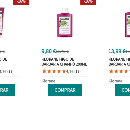
-16%
-16%
9,80 €
13,99 €
0 €
11,75 €
16
O DE
KLORANE HIGO DE
KLORANE H
BARBARIA CHAMPÚ 200ML
BARBARIA 
DOR 200ML
FORMATO 
4,76 (17)
4,76 (17)









Klorane
Klorane
RAR
COMPRAR
CO