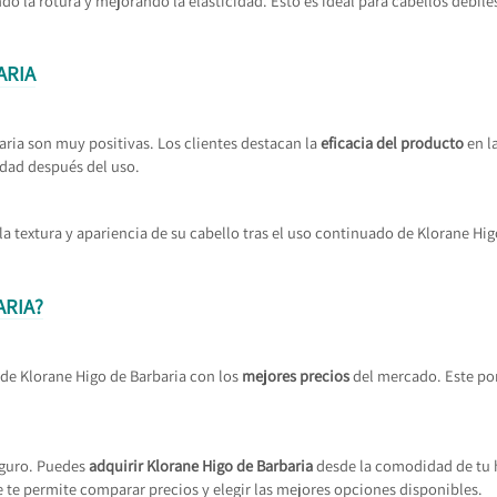
ndo la rotura y mejorando la elasticidad. Esto es ideal para cabellos débi
ARIA
aria son muy positivas. Los clientes destacan la
eficacia del producto
en l
idad después del uso.
la textura y apariencia de su cabello tras el uso continuado de Klorane H
ARIA?
de Klorane Higo de Barbaria con los
mejores precios
del mercado. Este por
eguro. Puedes
adquirir Klorane Higo de Barbaria
desde la comodidad de tu 
 te permite comparar precios y elegir las mejores opciones disponibles.