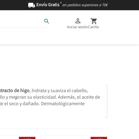
*

Envío Gratis
en pedidos superiores a 70€



Iniciar sesión
Carrito
AS
INGREDIENTES
xtracto de higo
, hidrata y suaviza el cabello,
llo y mejoran su elasticidad. Además, el aceite de
ente el seco y dañado. Dermatológicamente