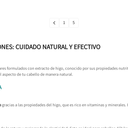
1
5

Anterior
ONES: CUIDADO NATURAL Y EFECTIVO
ares formulados con extracto de higo, conocido por sus propiedades nutrit
l aspecto de tu cabello de manera natural.
A
a
gracias a las propiedades del higo, que es rico en vitaminas y minerales. 