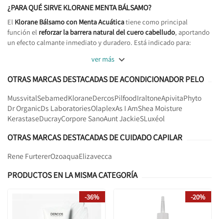
¿PARA QUÉ SIRVE KLORANE MENTA BÁLSAMO?
El
Klorane Bálsamo con Menta Acuática
tiene como principal
función el
reforzar la barrera natural del cuero cabelludo
, aportando
un efecto calmante inmediato y duradero. Está indicado para:

ver más
OTRAS MARCAS DESTACADAS DE ACONDICIONADOR PELO
Mussvital
Sebamed
Klorane
Dercos
Pilfood
Iraltone
Apivita
Phyto
Dr Organic
Ds Laboratories
Olaplex
As I Am
Shea Moisture
Kerastase
Ducray
Corpore Sano
Aunt JackieS
Luxéol
OTRAS MARCAS DESTACADAS DE CUIDADO CAPILAR
Rene Furterer
Ozoaqua
Elizavecca
PRODUCTOS EN LA MISMA CATEGORÍA
-36%
-20%