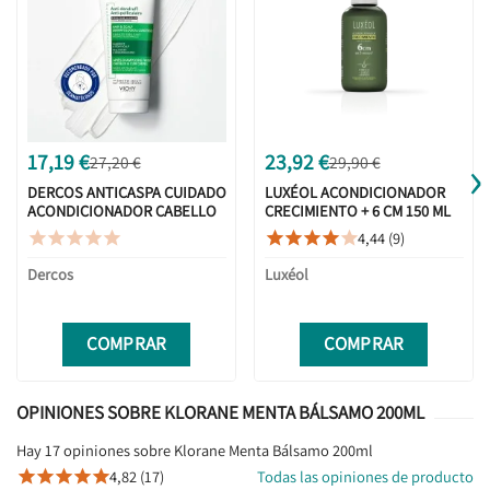
›
17,19 €
23,92 €
27,20 €
29,90 €
DERCOS ANTICASPA CUIDADO
LUXÉOL ACONDICIONADOR
ACONDICIONADOR CABELLO
CRECIMIENTO + 6 CM 150 ML
Y CUERO CABELLUDO 200ML
4,44 (9)










Dercos
Luxéol
COMPRAR
COMPRAR
OPINIONES SOBRE KLORANE MENTA BÁLSAMO 200ML
Hay 17 opiniones sobre Klorane Menta Bálsamo 200ml
4,82 (17)
Todas las opiniones de producto




