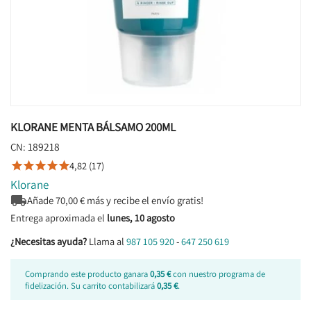
KLORANE MENTA BÁLSAMO 200ML
189218
CN:
4,82 (17)





Klorane

Añade
70,00
€ más y recibe el envío gratis!
Entrega aproximada el
lunes, 10 agosto
¿Necesitas ayuda?
Llama al
987 105 920
-
647 250 619
Comprando este producto ganara
0,35 €
con nuestro programa de
fidelización. Su carrito contabilizará
0,35 €
.