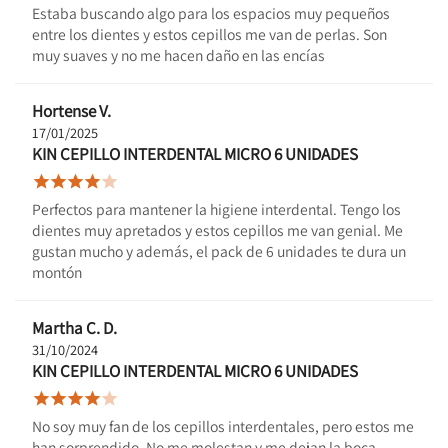
Estaba buscando algo para los espacios muy pequeños
entre los dientes y estos cepillos me van de perlas. Son
muy suaves y no me hacen daño en las encías
Hortense V.
17/01/2025
KIN CEPILLO INTERDENTAL MICRO 6 UNIDADES





Perfectos para mantener la higiene interdental. Tengo los
dientes muy apretados y estos cepillos me van genial. Me
gustan mucho y además, el pack de 6 unidades te dura un
montón
Martha C. D.
31/10/2024
KIN CEPILLO INTERDENTAL MICRO 6 UNIDADES





No soy muy fan de los cepillos interdentales, pero estos me
han sorprendido. No me molestan y me dejan la boca