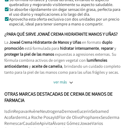
quebradizo y mejorando visiblemente su aspecto saludable.
Se absorbe rápidamente sin dejar sensación grasa, perfecta para
el uso diario y reaplicaciones a lo largo del día.
Aprovecha esta oferta exclusiva con dos unidades por un precio
especial, ideal para tener siempre a mano o compartir.
¿PARA QUÉ SIRVE JOWAÉ CREMA HIDRATANTE MANOS Y UÑAS?
La
Jowaé Crema Hidratante de Manos y Uñas
en formato
duplo
promoción
está formulada para
hidratar intensamente
,
reparar
y
proteger la piel de las manos
expuestas a agresiones externas. Su
fórmula combina activos de origen vegetal con
lumifenoles
antioxidantes
y
aceite de camelia
, brindando un cuidado completo
tanto para la piel de las manos como para las uñas frágiles y secas.

ver más
OTRAS MARCAS DESTACADAS DE CREMA DE MANOS DE
FARMACIA
Isdin
Repavar
Avène
Neutrogena
Dernove
Eucerin
Sebamed
Acofarderm
La Roche Posay
Id
Flor de Olivo
Propharex
Sesderma
Remescar
Caudalie
Apivita
Álvarez Gómez
Jowae
Varios