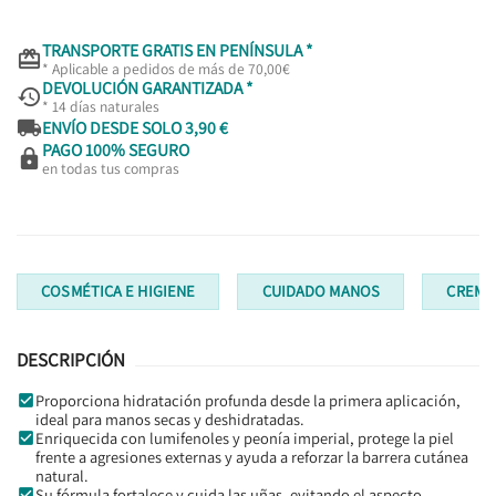
TRANSPORTE GRATIS EN PENÍNSULA *

* Aplicable a pedidos de más de 70,00€
DEVOLUCIÓN GARANTIZADA *

* 14 días naturales

ENVÍO DESDE SOLO 3,90 €
PAGO 100% SEGURO

en todas tus compras
COSMÉTICA E HIGIENE
CUIDADO MANOS
CREMA
DESCRIPCIÓN
Proporciona hidratación profunda desde la primera aplicación,
ideal para manos secas y deshidratadas.
Enriquecida con lumifenoles y peonía imperial, protege la piel
frente a agresiones externas y ayuda a reforzar la barrera cutánea
natural.
Su fórmula fortalece y cuida las uñas, evitando el aspecto