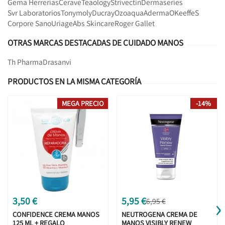
Gema Herrerías
Cerave
Teaology
Strivectin
Dermaseries
Svr Laboratorios
Tonymoly
Ducray
Ozoaqua
Aderma
OKeeffeS
Corpore Sano
Uriage
Abs Skincare
Roger Gallet
OTRAS MARCAS DESTACADAS DE CUIDADO MANOS
Th Pharma
Drasanvi
PRODUCTOS EN LA MISMA CATEGORÍA
MEGA PRECIO
-14%
›
3,50 €
5,95 €
6,95 €
CONFIDENCE CREMA MANOS
NEUTROGENA CREMA DE
125 ML + REGALO
MANOS VISIBLY RENEW