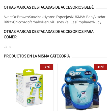
OTRAS MARCAS DESTACADAS DE ACCESORIOS BEBÉ
Avent
Dr Browns
Suavinex
Hypnos Esponjas
NUK
MAM Baby
Visofar
Difrax
Chicco
Acofarbaby
Denuvi
Disney Vajillas
Propharex
Nuby
OTRAS MARCAS DESTACADAS DE ACCESORIOS PARA
COMER
Jane
PRODUCTOS EN LA MISMA CATEGORÍA
-33%
-10%