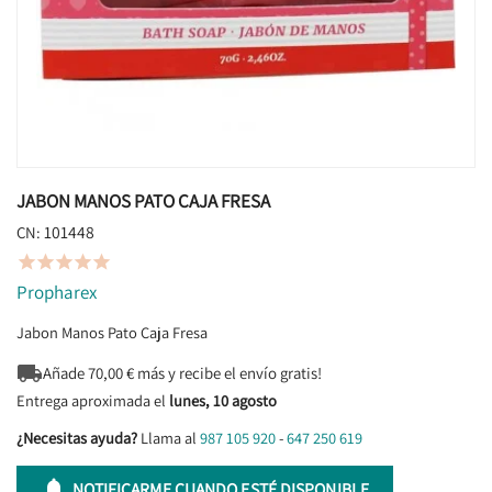
JABON MANOS PATO CAJA FRESA
101448
CN:





Propharex
Jabon Manos Pato Caja Fresa

Añade
70,00
€ más y recibe el envío gratis!
Entrega aproximada el
lunes, 10 agosto
¿Necesitas ayuda?
Llama al
987 105 920
-
647 250 619

NOTIFICARME CUANDO ESTÉ DISPONIBLE