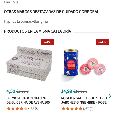
Enn Love
OTRAS MARCAS DESTACADAS DE CUIDADO CORPORAL
Hypnos Esponjas
Alfasigma
PRODUCTOS EN LA MISMA CATEGORÍA
-24%
-24%
›
4,50 €
14,99 €
6,00 €
19,90 €
DERNOVE JABON NATURAL
ROGER & GALLET COFRE TRIO
DE GLICERINA DE AVENA 100
JABONES GINGEMBRE – ROSE
G
– FLEUR DE FIGUIER
4,38 (8)
4,67 (9)









