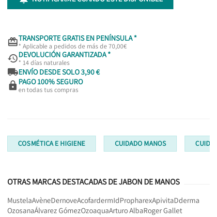
TRANSPORTE GRATIS EN PENÍNSULA *

* Aplicable a pedidos de más de 70,00€
DEVOLUCIÓN GARANTIZADA *

* 14 días naturales

ENVÍO DESDE SOLO 3,90 €
PAGO 100% SEGURO

en todas tus compras
COSMÉTICA E HIGIENE
CUIDADO MANOS
CUIDA
OTRAS MARCAS DESTACADAS DE JABON DE MANOS
Mustela
Avène
Dernove
Acofarderm
Id
Propharex
Apivita
Dderma
Ozosana
Álvarez Gómez
Ozoaqua
Arturo Alba
Roger Gallet