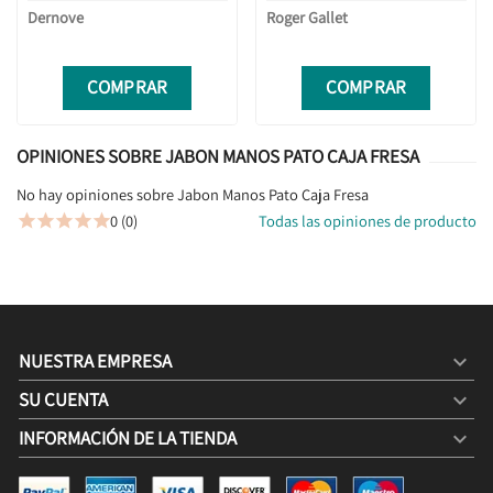
Dernove
Roger Gallet
COMPRAR
COMPRAR
OPINIONES SOBRE JABON MANOS PATO CAJA FRESA
No hay opiniones sobre Jabon Manos Pato Caja Fresa
0 (0)
Todas las opiniones de producto





NUESTRA EMPRESA

SU CUENTA

INFORMACIÓN DE LA TIENDA
keyboard_arrow_down
JABON MANOS PATO CAJA FRESA