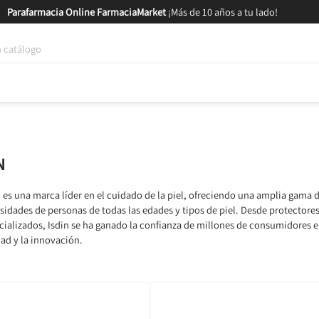
Parafarmacia Online FarmaciaMarket
¡Más de 10 años a tu lado!
tica y Nutrición
Bebés y Mamás
Salud
MARCAS
GAM
N
n es una marca líder en el cuidado de la piel, ofreciendo una amplia gama 
sidades de personas de todas las edades y tipos de piel. Desde protectore
cializados, Isdin se ha ganado la confianza de millones de consumidores 
dad y la innovación.