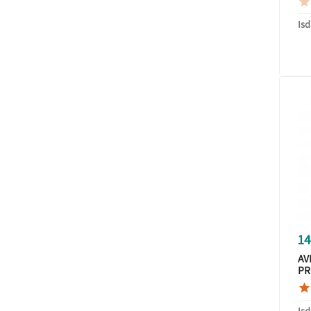

Isd
14
AV
PR

Isd