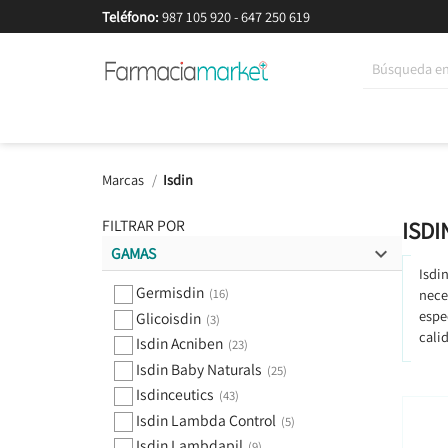
Teléfono:
987 105 920
-
647 250 619
Korean Beauty
Cosmética
Higiene
Dieté
Marcas
Isdin
FILTRAR POR
ISDI

GAMAS
Isdi

Germisdin
nece
(16)
espe
Glicoisdin
(3)
cali
Isdin Acniben
(23)
Isdin Baby Naturals
(25)
Isdinceutics
(43)
Isdin Lambda Control
(5)
Isdin Lambdapil
(9)