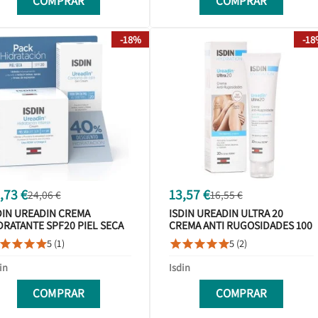
COMPRAR
COMPRAR
-18%
-1
,73 €
13,57 €
24,06 €
16,55 €
DIN UREADIN CREMA
ISDIN UREADIN ULTRA 20
DRATANTE SPF20 PIEL SECA
CREMA ANTI RUGOSIDADES 100
 ML + CONTORNO OJOS 15ML
ML
5 (1)
5 (2)









CK
in
Isdin
COMPRAR
COMPRAR