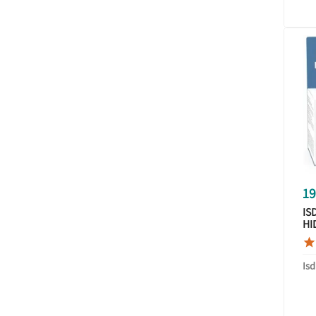
19
IS
HI
50

PA
Isd