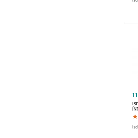
11
IS
ÍN

Isd