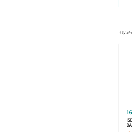
Hay 247
16
IS
BA