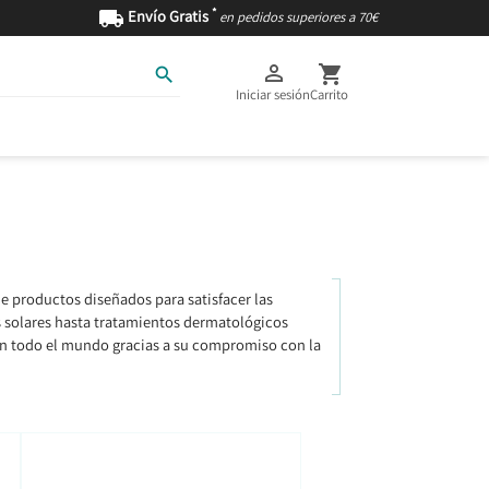
*

Envío Gratis
en pedidos superiores a 70€



Iniciar sesión
Carrito
AS
INGREDIENTES
de productos diseñados para satisfacer las
s solares hasta tratamientos dermatológicos
en todo el mundo gracias a su compromiso con la