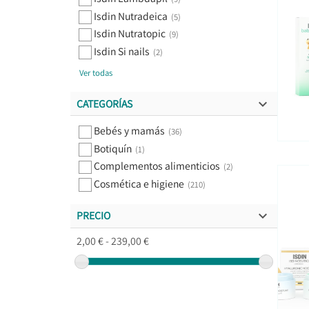
Isdin Nutradeica
(5)
Isdin Nutratopic
(9)
Isdin Si nails
(2)
Ver todas

CATEGORÍAS

Bebés y mamás
(36)
Botiquín
(1)
Complementos alimenticios
(2)
Cosmética e higiene
(210)

PRECIO

2,00 € - 239,00 €