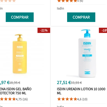
5 (6)









in
Isdin
COMPRAR
COMPRAR
-21%
-1
,97 €
27,51 €
18,95 €
33,55 €
ENA ISDIN GEL BAÑO
ISDIN UREADIN LOTION 10 1000
OTECTOR 750 ML
ML
4,75 (16)
4,6 (10)









in
Isdin