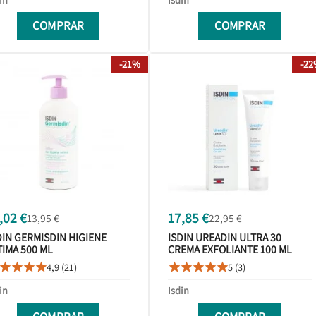
COMPRAR
COMPRAR
-21%
-2
,02 €
17,85 €
13,95 €
22,95 €
DIN GERMISDIN HIGIENE
ISDIN UREADIN ULTRA 30
TIMA 500 ML
CREMA EXFOLIANTE 100 ML
4,9 (21)
5 (3)









in
Isdin