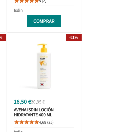
5 (2)





Isdin
COMPRAR
8%
-21%
16,50 €
20,95 €
AVENA ISDIN LOCIÓN
HIDRATANTE 400 ML
4,69 (35)





Isdin