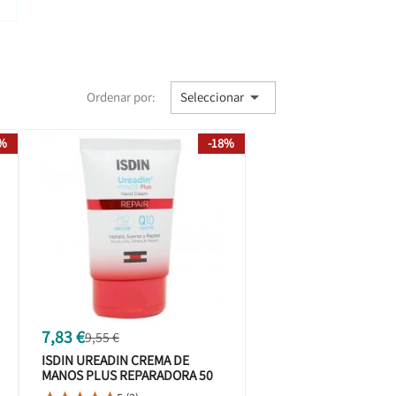

Ordenar por:
Seleccionar
8%
-18%
7,83 €
9,55 €
ISDIN UREADIN CREMA DE
MANOS PLUS REPARADORA 50
ML