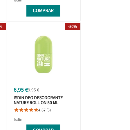
COMPRAR
2%
-30%
6,95 €
9,95 €
ISDIN DEO DESODORANTE
NATURE ROLL ON 50 ML
4,67 (3)





Isdin