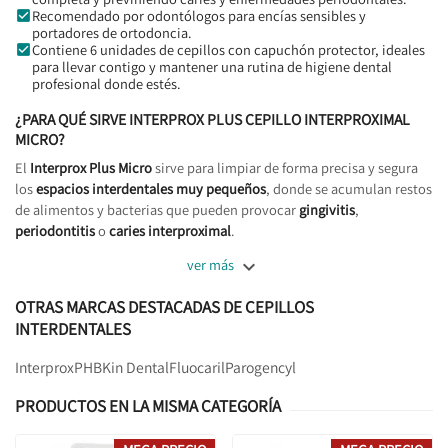
Recomendado por odontólogos para encías sensibles y
portadores de ortodoncia.
Contiene 6 unidades de cepillos con capuchón protector, ideales
para llevar contigo y mantener una rutina de higiene dental
profesional donde estés.
¿PARA QUÉ SIRVE INTERPROX PLUS CEPILLO INTERPROXIMAL
MICRO?
El
Interprox Plus Micro
sirve para limpiar de forma precisa y segura
los
espacios interdentales muy pequeños
, donde se acumulan restos
de alimentos y bacterias que pueden provocar
gingivitis
,
periodontitis
o
caries interproximal
.

ver más
OTRAS MARCAS DESTACADAS DE CEPILLOS
INTERDENTALES
Interprox
PHB
Kin Dental
Fluocaril
Parogencyl
PRODUCTOS EN LA MISMA CATEGORÍA