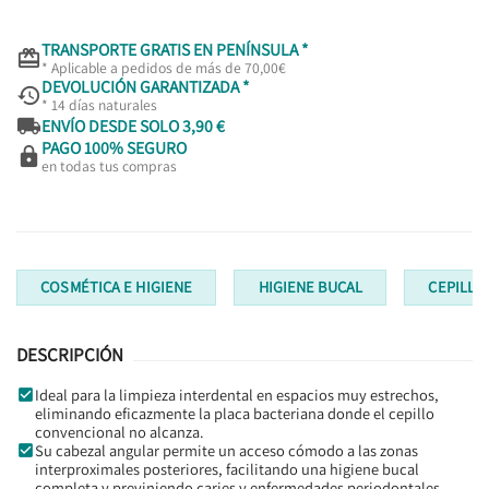
TRANSPORTE GRATIS EN PENÍNSULA *

* Aplicable a pedidos de más de 70,00€
DEVOLUCIÓN GARANTIZADA *

* 14 días naturales

ENVÍO DESDE SOLO 3,90 €
PAGO 100% SEGURO

en todas tus compras
COSMÉTICA E HIGIENE
HIGIENE BUCAL
CEPILLO
DESCRIPCIÓN
Ideal para la limpieza interdental en espacios muy estrechos,
eliminando eficazmente la placa bacteriana donde el cepillo
convencional no alcanza.
Su cabezal angular permite un acceso cómodo a las zonas
interproximales posteriores, facilitando una higiene bucal
completa y previniendo caries y enfermedades periodontales.