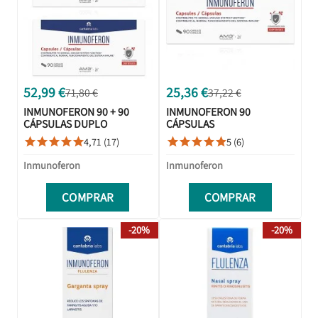
52,99 €
25,36 €
71,80 €
37,22 €
INMUNOFERON 90 + 90
INMUNOFERON 90
CÁPSULAS DUPLO
CÁPSULAS
PROMOCIÓN
4,71 (17)
5 (6)










Inmunoferon
Inmunoferon
COMPRAR
COMPRAR
-20%
-20%