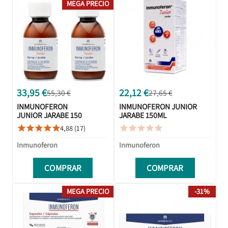
MEGA PRECIO
33,95 €
22,12 €
55,30 €
27,65 €
INMUNOFERON
INMUNOFERON JUNIOR
JUNIOR JARABE 150
JARABE 150ML
+ 150ML DUPLO
4,88 (17)










PROMOCIÓN
Inmunoferon
Inmunoferon
COMPRAR
COMPRAR
MEGA PRECIO
-31%