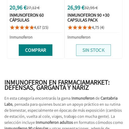
20,96 €
26,99 €
27,12 €
32,95 €
INMUNOFERON 60
INMUNOFERON 90 +30
CÁPSULAS
CAPSULAS PACK
PROMOCIÓN
4,67 (15)
4,75 (4)










Inmunoferon
Inmunoferon
COMPRAR
SIN STOCK
INMUNOFERON EN FARMACIAMARKET:
DEFENSAS, GARGANTA Y NARIZ
En esta categoría encontrarás la gama
Inmunoferon
de
Cantabria
Labs
, pensada para quienes buscan un apoyo práctico en su rutina
de bienestar, especialmente en épocas de más exposición (cambios
de estación, vuelta al cole, viajes, trabajo con mucha gente). La
selección incluye
Inmunoferon adultos
en formatos cómodos como
inmunoferon 90 cápsulas
y otras presentaciones, además de