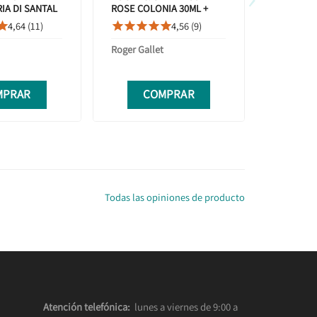
IA DI SANTAL
ROSE COLONIA 30ML +
JABON 100G
4,64 (11)
4,56 (9)









Roger Gallet
Iap phar
MPRAR
COMPRAR
C
Todas las opiniones de producto
Atención telefónica:
lunes a viernes de 9:00 a