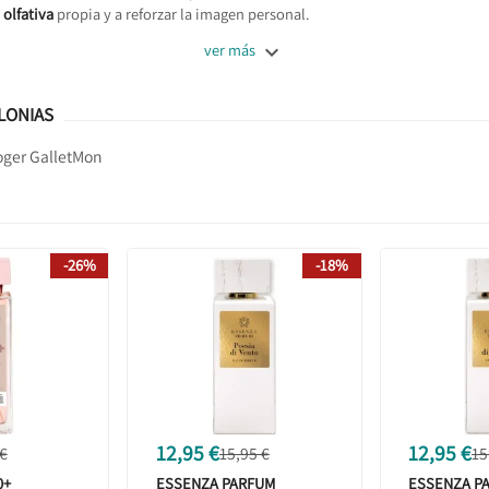
 olfativa
propia y a reforzar la imagen personal.

ver más
LONIAS
ger Gallet
Mon
-26%
-18%
12,95 €
12,95 €
 €
15,95 €
15
0+
ESSENZA PARFUM
ESSENZA P