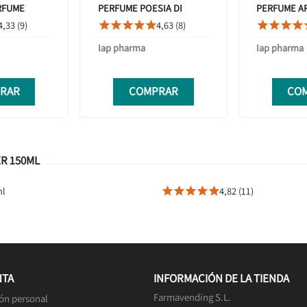
RFUME
PERFUME POESIA DI
PERFUME AR
VENTO 100ML
100ML
4,33 (9)
4,63 (8)









Iap pharma
Iap pharma
RAR
COMPRAR
CO
R 150ML
ml
4,82 (11)





NTA
INFORMACIÓN DE LA TIENDA
Farmavending S.L.
ón personal