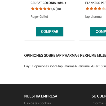
CEDRAT COLONIA 30ML +
FLANKERS PE
CREMA MANOS 30ML
MUJER 150ML
4,6 (10)










Roger Gallet
Iap pharma
COMPRAR
COMP
OPINIONES SOBRE IAP PHARMA 6 PERFUME MUJE
Hay 11 opiniones sobre Iap Pharma 6 Perfume Mujer 150
NUESTRA EMPRESA
SU CUE
Uso de las Cookies
Informaci