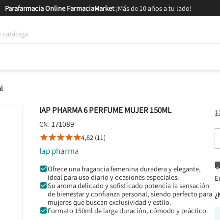
Parafarmacia Online FarmaciaMarket
¡Más de 10 años a tu lado!
tica y Nutrición
Bebés y Mamás
Salud
MARCAS
GAM
l
IAP PHARMA 6 PERFUME MUJER 150ML
1
171089
CN:
4,82 (11)





Iap pharma
Ofrece una fragancia femenina duradera y elegante,
ideal para uso diario y ocasiones especiales.
E
Su aroma delicado y sofisticado potencia la sensación
de bienestar y confianza personal, siendo perfecto para
¿
mujeres que buscan exclusividad y estilo.
Formato 150ml de larga duración, cómodo y práctico.