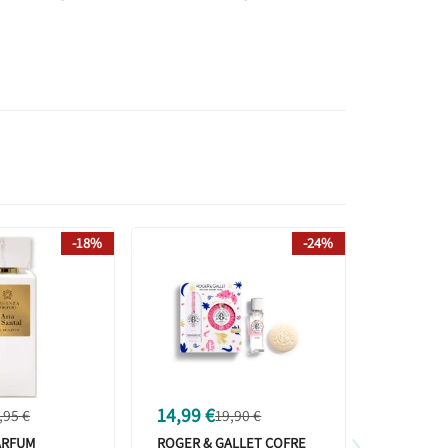
-18%
-24%
14,99 €
3,40 €
,95 €
19,90 €
4
›
ARFUM
ROGER & GALLET COFRE
IAP PHAR