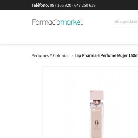
Teléfono:
987 105 920
-
647 250 619
Korean Beauty
Cosmética
Higiene
Dieté
Perfumes Y Colonias
Iap Pharma 6 Perfume Mujer 150m