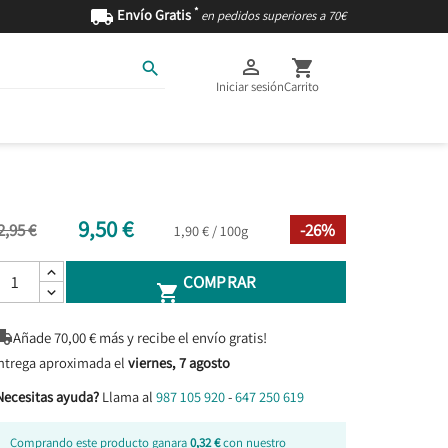
*

Envío Gratis
en pedidos superiores a 70€



Iniciar sesión
Carrito
AS
INGREDIENTES
9,50 €
2,95 €
-26%
1,90 € / 100g
COMPRAR


Añade
70,00
€ más y recibe el envío gratis!
ntrega aproximada el
viernes, 7 agosto
Necesitas ayuda?
Llama al
987 105 920
-
647 250 619
Comprando este producto ganara
0,32 €
con nuestro