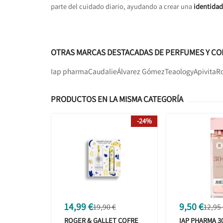
parte del cuidado diario, ayudando a crear una
identidad
OTRAS MARCAS DESTACADAS DE PERFUMES Y CO
Iap pharma
Caudalie
Álvarez Gómez
Teaology
Apivita
Ro
PRODUCTOS EN LA MISMA CATEGORÍA
-24%
14,99 €
9,50 €
19,90 €
12,95
ROGER & GALLET COFRE
IAP PHARMA 3