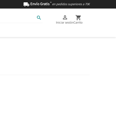
*

Envío Gratis
en pedidos superiores a 70€



Iniciar sesión
Carrito
AS
INGREDIENTES