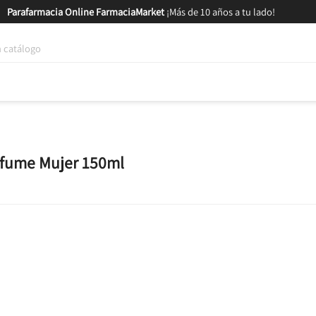
Parafarmacia Online FarmaciaMarket
¡Más de 10 años a tu lado!
tica y Nutrición
Bebés y Mamás
Salud
MARCAS
GAM
rfume Mujer 150ml