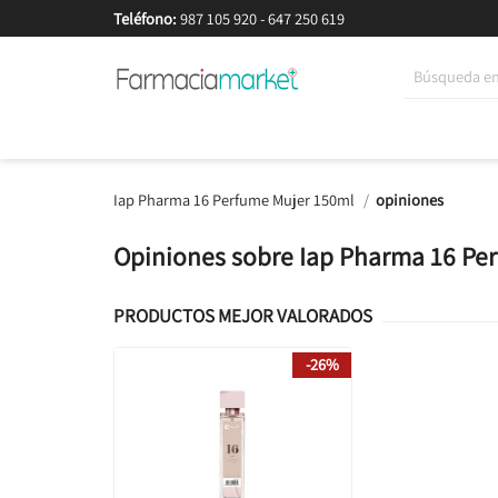
Teléfono:
987 105 920
-
647 250 619
Korean Beauty
Cosmética
Higiene
Dieté
Iap Pharma 16 Perfume Mujer 150ml
opiniones
Opiniones sobre Iap Pharma 16 Pe
PRODUCTOS MEJOR VALORADOS
-26%